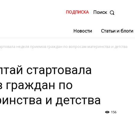
ПОДПИСКА
Поиск
Новости
Статьи и блоги
тартовала неделя приемов граждан по вопросам материнства и детства
лтай стартовала
 граждан по
инства и детства
156