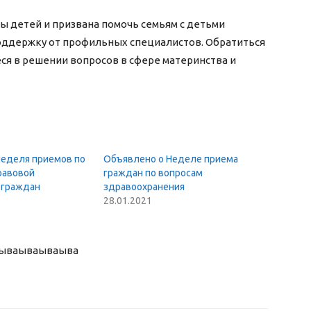
 детей и призвана помочь семьям с детьми
оддержку от профильных специалистов. Обратиться
ся в решении вопросов в сфере материнства и
неделя приемов по
Объявлено о Неделе приема
равовой
граждан по вопросам
 граждан
здравоохранения
28.01.2021
ыва
ываываыва