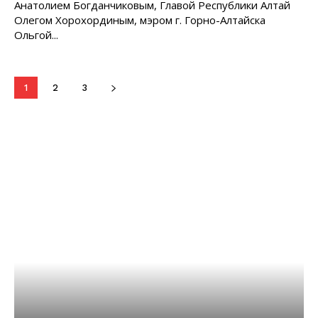
Анатолием Богданчиковым, Главой Республики Алтай
Олегом Хорохординым, мэром г. Горно-Алтайска
Ольгой...
1
2
3
Читают сейчас