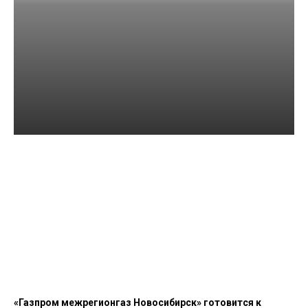
В Республике Алтай
сертифицирован первый
pet-friendly-глэмпинг
06.08.2026
«Газпром межрегионгаз Новосибирск» готовится к