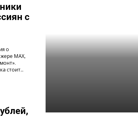
нники
сиян с
ия о
джере MAX,
монт».
а стоит...
ублей,
Житель республиканской
столицы попал на
мошенников при попытке