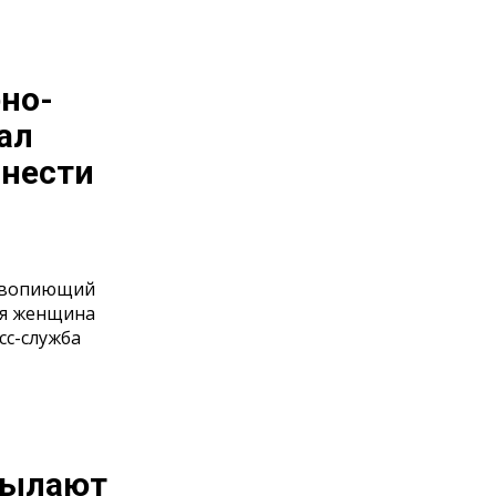
но-
ал
онести
л вопиющий
ая женщина
сс-служба
сылают