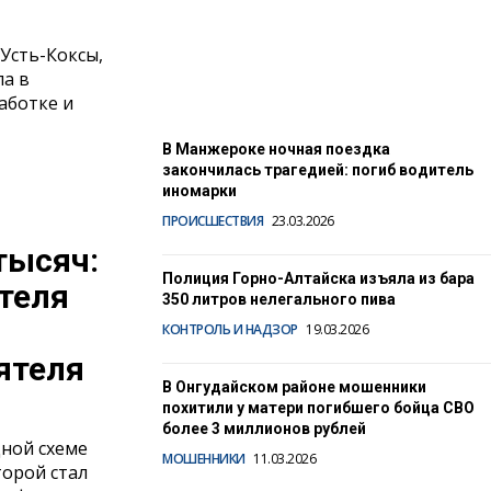
купить водительские права
01.06.2026
Усть-Коксы,
а в
аботке и
В Манжероке ночная поездка
закончилась трагедией: погиб водитель
иномарки
ПРОИСШЕСТВИЯ
23.03.2026
тысяч:
Полиция Горно-Алтайска изъяла из бара
теля
350 литров нелегального пива
КОНТРОЛЬ И НАДЗОР
19.03.2026
ятеля
В Онгудайском районе мошенники
похитили у матери погибшего бойца СВО
более 3 миллионов рублей
дной схеме
МОШЕННИКИ
11.03.2026
орой стал