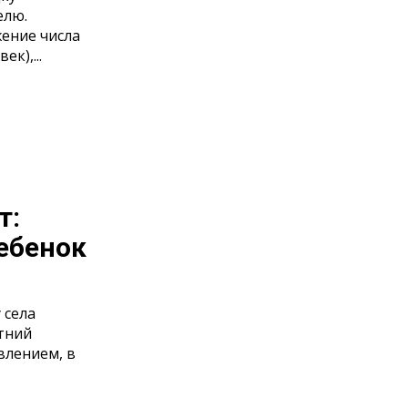
елю.
жение числа
к),...
т:
ебенок
 села
тний
влением, в