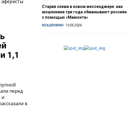
з аферисты
Старая схема в новом мессенджере: как
мошенники три года обманывают россиян
с помощью «Мамонта»
МОШЕННИКИ
10.03.2026
мь
ей
и 1,1
рупной
али перед
 и
ассказали в