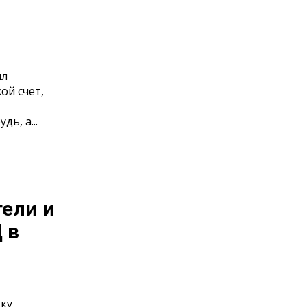
ил
ой счет,
ь, а...
ели и
 в
дку