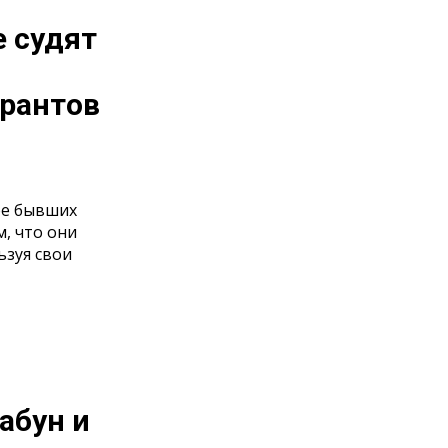
е судят
грантов
ое бывших
, что они
ьзуя свои
табун и