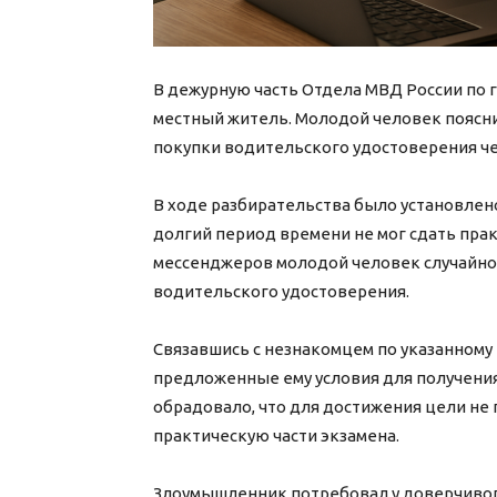
В дежурную часть Отдела МВД России по г
местный житель. Молодой человек поясни
покупки водительского удостоверения че
В ходе разбирательства было установлен
долгий период времени не мог сдать прак
мессенджеров молодой человек случайно 
водительского удостоверения.
Связавшись с незнакомцем по указанному
предложенные ему условия для получения
обрадовало, что для достижения цели не
практическую части экзамена.
Злоумышленник потребовал у доверчивог