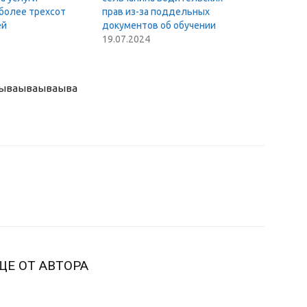
более трехсот
прав из-за поддельных
ей
документов об обучении
19.07.2024
ыва
ываываыва
ЩЕ ОТ АВТОРА