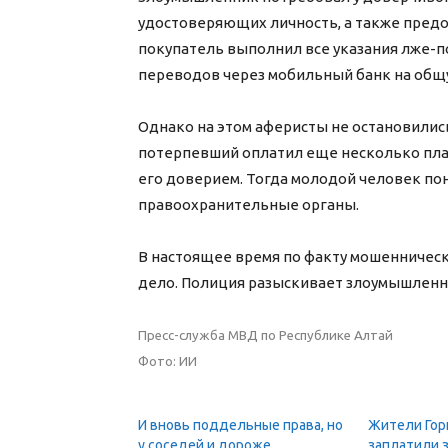
удостоверяющих личность, а также предо
покупатель выполнил все указания лже-п
переводов через мобильный банк на общую
Однако на этом аферисты не остановились
потерпевший оплатил еще несколько плат
его доверием. Тогда молодой человек пон
правоохранительные органы.
В настоящее время по факту мошенническ
дело. Полиция разыскивает злоумышленн
Пресс-служба МВД по Республике Алтай
Фото: ИИ
И вновь поддельные права, но
Жители Гор
у соседей и дороже.
заплатили з