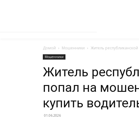
Домой
Мошенники
Житель республиканской 
Мошенники
Житель респуб
попал на моше
купить водител
01.06.2026