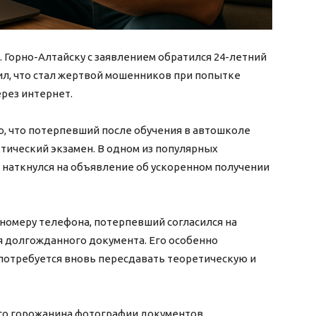
. Горно-Алтайску с заявлением обратился 24-летний
л, что стал жертвой мошенников при попытке
рез интернет.
о, что потерпевший после обучения в автошколе
тический экзамен. В одном из популярных
наткнулся на объявление об ускоренном получении
 номеру телефона, потерпевший согласился на
 долгожданного документа. Его особенно
 потребуется вновь пересдавать теоретическую и
о горожанина фотографии документов,