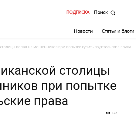
ПОДПИСКА
Поиск
Новости
Статьи и блоги
столицы попал на мошенников при попытке купить водительские права
ликанской столицы
нников при попытке
ьские права
122