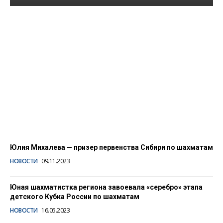
В Республике Алтай
прошел региональный
этап летней
спартакиады учащихся
по шахматам
22.04.2024
Юлия Михалева — призер первенства Сибири по шахматам
НОВОСТИ
09.11.2023
Юная шахматистка региона завоевала «серебро» этапа
детского Кубка России по шахматам
НОВОСТИ
16.05.2023