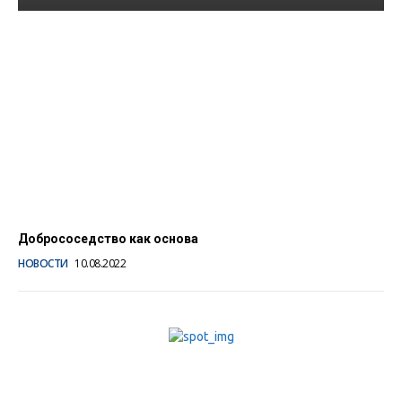
В Республике Алтай
оценили открытость
органов власти в
соцсетях
09.01.2023
Добрососедство как основа
НОВОСТИ
10.08.2022