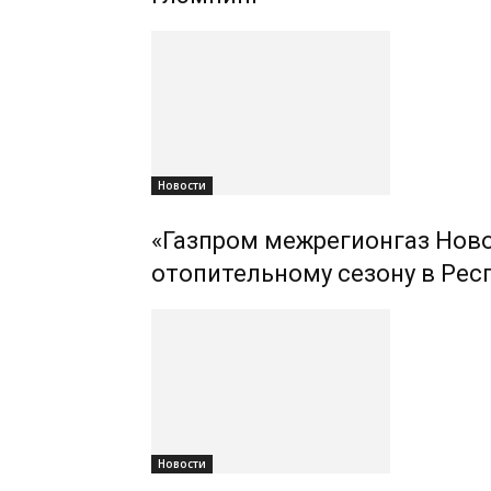
Новости
«Газпром межрегионгаз Ново
отопительному сезону в Рес
Новости