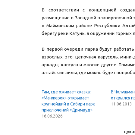
В соответствии с концепцией создан
размещение в Западной планировочной з
в Майминском районе Республики Алтай,
берегу реки Катунь, в окружении горных
В первой очереди парка будут работать
взрослых, это: цепочная карусель, мини-
аркады, капсула и многие другое. Помим
алтайские аилы, где можно будет попроб
Там, где оживает сказка:
В Чулушман
«Манжерок» открывает
открылся п
крупнейший в Сибири парк
11.06.2013
приключений «Дримвуд»
16.06.2026
цука