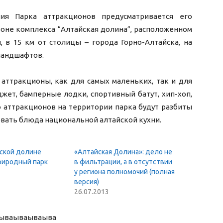
ия Парка аттракционов предусматриваетс
я его
оне комплекса “Алтайская долина”, расположенном
 в 15 км от столицы – города Горно-Алтайска, на
 ландшафтов.
 аттракционы, как для самых маленьких, так и для
джет, бамперные лодки, спортивный батут, хип-хоп,
о аттракционов на территории парка будут разбиты
овать блюда национальной алтайской кухни.
ской долине
«Алтайская Долина»: дело не
риродный парк
в фильтрации, а в отсутствии
у региона полномочий (полная
версия)
26.07.2013
ыва
ываываыва