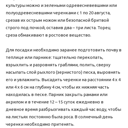
культуры можно и зелеными одревесневевшими или
полуодревесневшими черенками с 1 по 20 августа,
срезав их острым ножом или безопасной бритвой
строго под почкой, оставив два – три листа. Торец
среза обмакивают в ростовое вещество.
Для посадки необходимо заранее подготовить почву в
теплице или парнике: тщательно перекопать,
взрыхлить и разровнять граблями, полить, сверху
насыпать слой рыхлого (зернистого) песка, выровнять
его и увлажнить. Высадить черенки на расстоянии 4 х 4
или 4 х 6 см на глубину 4 см, чтобы их нижняя часть
находилась в песке. Парник закрыть рамами или
акрилом и в течение 12 – 15 суток ежедневно в
дневное время разбрызгивать каждый час воду, чтобы
на листьях постоянно была роса. В солнечный день
черенки необходимо притенять.