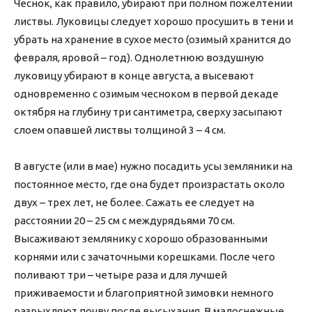
Чеснок, как правило, убирают при полном пожелтении
листвы. Луковицы следует хорошо просушить в тени и
убрать на хранение в сухое место (озимый хранится до
февраля, яровой – год). Однолетнюю воздушную
луковицу убирают в конце августа, а высевают
одновременно с озимым чесноком в первой декаде
октября на глубину три сантиметра, сверху засыпают
слоем опавшей листвы толщиной 3 – 4 см.
В августе (или в мае) нужно посадить усы земляники на
постоянное место, где она будет произрастать около
двух – трех лет, не более. Сажать ее следует на
расстоянии 20 – 25 см с междурядьями 70 см.
Высаживают землянику с хорошо образованными
корнями или с зачаточными корешками. После чего
поливают три – четыре раза и для лучшей
приживаемости и благоприятной зимовки немного
разрыхляют почву после высыхания. В малоснежные