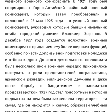
уездного военного комиссариата. В 1921 году был
сформирован Горно-Алтайский районный военный
комиссариат, который затем преобразовали в
волостной и 25 мая 1925 года – в уездный военный
комиссариат, руководил которым бывший начальник
штаба городской дивизии Владимир Зырянов. В
декабре 1927 года создается волостной военный
комиссариат с приданием ему более широких функций,
особенно по части допризывной подготовки молодежи
и отбора кадров. До этого деятельность военкомата
была несколько иной: военным нередко приходилось
выступать в роли представителей погранзаставы,
армейской разведки, милицейской дружины и даже
вести борьбу с бандитизмом и заниматься
продразверсткой. 1927 год стал поворотным в истории
ведомства: за ним была закреплена территория – та
самая, где он находится и сейчас, образован учебный
пункт, расширены задачи, пополнен штат сотрудников.