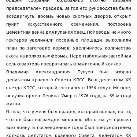
общем собрании колхозники охотно избрали
председателем прадеда. За год его руководства были
воздвигнуты восемь новых скотных дворов, открыт
пункт искусственного осеменения, построена
цементная ванна для купания овец. Полеводы на много
гектаров увеличили посевные площади, выполнили
план по заготовке кормов. Увеличилось количество
скота на колхозных фермах. Нерентабельная застойная
сельхозартель превратилась в зажиточный колхоз.
Владимир Александрович Пупуев был избран
депутатом краевого Совета КПСС. Был делегатом XX
съезда КПСС, который состоялся в 1956 году в Москве,
получил орден Ленина. Умер в 1976 году, на 55-м году
жизни.
Я знал, что у меня был прадед, который воевал, но то,
что он был награжден медалью «За отвагу», прошёл
всю войну, в послевоенные годы был председателем
колхоза, депутатом краевого Совета, делегатом XX