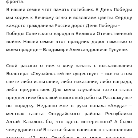
фронта.
В нашей семье чтят память погибших. В День Победы
мы ходим к Вечному огню и возлагаем цветы. Сердцу
каждого гражданина России дорог День Победы –
Победы Советского народа в Великой Отечественной
войне. Нашей семье этот праздник дорог памятью о
моем прадеде – Владимире Александровиче Пупуеве.
Свой рассказ о нем я хочу начать с высказывания
Вольтера: «Случайностей не существует – всё на этом
свете либо испытание, либо наказание, либо награда,
либо предвестие». Для меня случайная газета стала
предвестием большой поисковой работы. Расскажу всё
по порядку. Недавно мне в руки попала «Ажуда» –
местная газета Онгудайского района Республики
Алтай. Казалось бы, что здесь интересного? А было
чему удивиться! В статье было написано о становлении
колхоза «12 лет Октября» и о моем прадеде –