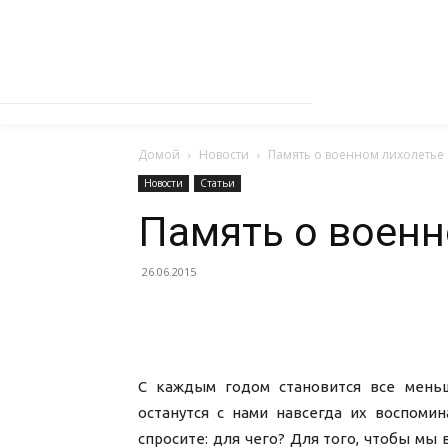
Домой
Новости
Память о военном лихолетье
Новости
Статьи
Память о военн
26.06.2015
С каждым годом становится все мень
останутся с нами навсегда их воспоми
спросите: для чего? Для того, чтобы мы 