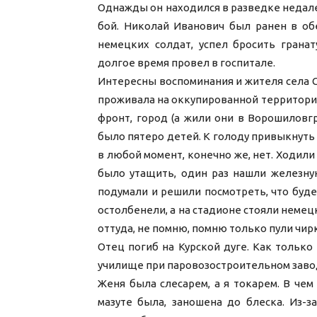
Однажды он находился в разведке недале
бой. Николай Иванович был ранен в об
немецких солдат, успел бросить гранат
долгое время провел в госпитале.
Интересны воспоминания и жителя села С
проживала на оккупированной территории.
фронт, город (а жили они в Ворошиловг
было пятеро детей. К голоду привыкнуть м
в любой момент, конечно же, нет. Ходили
было утащить, один раз нашли железную
подумали и решили посмотреть, что будет
остолбенели, а на стадионе стояли немец
оттуда, не помню, помню только пули чир
Отец погиб на Курской дуге. Как только
училище при паровозостроительном заводе
Женя была слесарем, а я токарем. В чем 
мазуте была, заношена до блеска. Из-