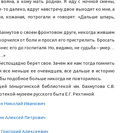
война, а кому мать родна». Я иду с ночной смены,
де-то далеко, вдруг навстречу двое выходят ко мне, а
и, кожаная, потрогали и говорят: «Дальше шпарь,
Бахмутов о своем фронтовом друге, некогда жившем
корчился от боли и просил его пристрелить. Бросать
онес его до госпиталя. Но, видимо, не судьба – умер…
к…»
беспощадно берет свое. Зачем же нам тогда помнить
ся все меньше ее очевидцев, все дальше в историю
тобы подобное больше никогда не повторилось.
ей Ыныргинской библиотекой им. Бахмутова С.В.
текой-музеем русского быта Е.Г. Рехтиной.