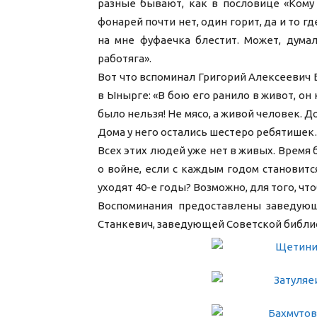
разные бывают, как в пословице «Кому 
фонарей почти нет, один горит, да и то г
на мне фуфаечка блестит. Может, думал
работяга».
Вот что вспоминал Григорий Алексеевич 
в Ынырге: «В бою его ранило в живот, он 
было нельзя! Не мясо, а живой человек. Д
Дома у него остались шестеро ребятише
Всех этих людей уже нет в живых. Время 
о войне, если с каждым годом становит
уходят 40-е годы? Возможно, для того, ч
Воспоминания предоставлены заведующ
Станкевич, заведующей Советской библио