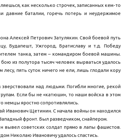
яешься, как несколько строчек, записанных кем-то
ми давние баталии, горечь потерь и неудержимое
она Алексей Петрович Затулякин. Свой боевой путь
у, Будапешт, Ужгород, Братиславу и т.д. Победу
ителем танка, затем – командиром боевой машины.
 бою из полутора тысяч человек вырваться удалось
лесу, пять суток ничего не ели, лишь глодали кору
 зверствовали над людьми. Погибли многие, рекой
трупам. Если бы не «катюши», то наши войска в этом
то немцы яростно сопротивлялись.
й Иванович Щетинин. С начала войны он находился
 Западный фронт. Был разведчиком, снайпером.
он вывел советских солдат прямо в лапы фашистов.
Чудом Николаю Ивановичу удалось спастись.