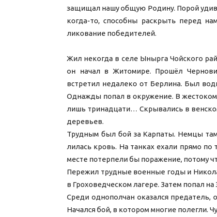
защищал нашу общую Родину. Порой удивл
когда-то, способны раскрыть перед на
ликование победителей.
Жил некогда в селе Ынырга Чойского рай
он начал в Житомире. Прошёл Черновиц
встретил недалеко от Берлина. Был вод
Однажды попал в окружение. В жестоком
лишь тринадцати… Скрывались в венском 
деревьев.
Трудным был бой за Карпаты. Немцы там
лилась кровь. На танках ехали прямо по 
месте потерпели бы поражение, потому ч
Пережил трудные военные годы и Никола
в Гроховедческом лагере. Затем попал на
Среди однополчан оказался предатель, 
Начался бой, в котором многие полегли. 