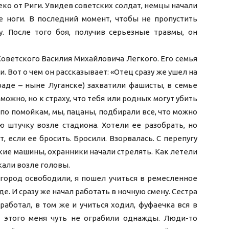
ко от Риги. Увидев советских солдат, немцы начали
е ноги. В последний момент, чтобы не пропустить
у. После того боя, получив серьезные травмы, он
оветского Василия Михайловича Легкого. Его семья
 Вот о чем он рассказывает: «Отец сразу же ушел на
раде – ныне Луганске) захватили фашисты, в семье
ожно, но к страху, что тебя или родных могут убить
 по помойкам, мы, пацаны, подбирали все, что можно
 штучку возле стадиона. Хотели ее разобрать, но
, если ее бросить. Бросили. Взорвалась. С перепугу
кие машины, охранники начали стрелять. Как летели
кали возле головы.
 город освободили, я пошел учиться в ремесленное
. И сразу же начал работать в ночную смену. Сестра
работал, в том же и учиться ходил, фуфаечка вся в
за этого меня чуть не ограбили однажды. Люди-то