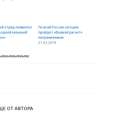
ой отряд появился
По всей России сегодня
водной казачьей
пройдет «Боевой расчет»
он»
пограничников
27.05.2019
ыва
ываываыва
ЩЕ ОТ АВТОРА