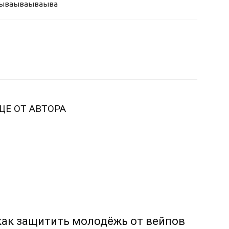
ыва
ываываыва
ЩЕ ОТ АВТОРА
 как защитить молодёжь от вейпов