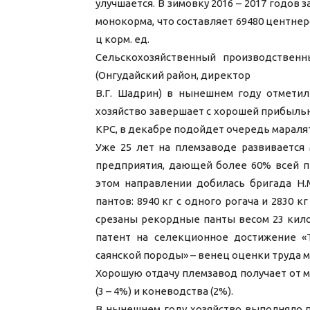
улучшается. В зимовку 2016 – 2017 годов 
монокорма, что составляет 69480 центнер
ц корм. ед.
Сельскохозяйственный производственн
(Онгудайский район, директор
В.Г. Шадрин) в нынешнем году отметил
хозяйство завершает с хорошей прибыль
КРС, в декабре подойдет очередь маралят
Уже 25 лет на племзаводе развивается
предприятия, дающей более 60% всей п
этом направлении добилась бригада Н.
пантов: 8940 кг с одного рогача и 2830 
срезаны рекордные панты весом 23 кило
патент на селекционное достижение «
саянской породы» – венец оценки труда 
Хорошую отдачу племзавод получает от м
(3 – 4%) и коневодства (2%).
В нынешнем году хозяйство выполняло 