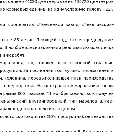
заготовлено 46020 центнеров сена, 136720 центнеров
ов кормовых единиц, на одну условную голову – 22,9
ый кооператив «Племенной завод «Теньгинский»
 свое 85-летие. Текущий год, как и предыдущие,
ю. В ноябре здесь закончили реализацию молодняка
 и жеребят.
 мараловодство, ставшее ныне основной отраслью
родукции. За последний год лучших показателей в
М. Головина, перевыполнившая план производства
кг – с перворожки. На центральном маральнике были
грамма 800 граммов. 11 ноября хозяйством получен
Теньгинский внутрипородный тип маралов алтае-
мараловодов и коллектива в целом.
ясного скотоводства (30% продукции), овцеводства
поставленную главой республики А.В. Бердниковым