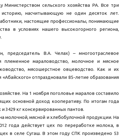
у Министерством сельского хозяйства РА. Все три
 историю, насчитывающую не один десяток лет.
аботники, настоящие профессионалы, понимающие
ства в условиях нашего высокогорного региона,
.
н, председатель В.А. Челах) – многоотраслевое
и племенное мараловодство, молочное и мясное
яководство, мясошерстное овцеводство. Как и их
ки «Абайского» отпраздновали 85-летие образования
озяйстве. На 1 ноября поголовье маралов составило
осящих основной доход кооперативу. По итогам года
 и 3429 кг консервированных пантов.
на молочной, мясной и хлебобулочной продукции. На
012 года действует цех по переработке молока, в
цех в селе Сугаш. В этом году СПК произведено 53