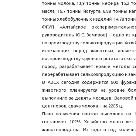
тонны молока, 13,9 тонны кефира, 15,2 т
масла, 16,7 тонны йогурта, 6,88 тонны на
тонны хлебобулочных изделий, 14,78 тонн
ФГУП «Алтайское экспериментально
руководитель Ю.С. Земиров) – одно из
по производству сельхозпродукции. Хозя
исчезающих пород животных, являет
воспроизводству крупного рогатого скота
пород, разрабатывает новые методы се
перерабатывает сельхозпродукцию и зан
В АЭСХ сегодня содержится 600 фураж
животного планируется на уровне бол
выполнило за девять месяцев. Валовой 
центнеров, сдача молока – на 2285 ц.
План получения пантов выполнен на 1
составляет 102%. Хозяйство много лет
животноводства. Из года в год количе