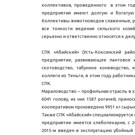
коллективов, проведенного в этом год
предприятия имеют долгую и богатую
Коллективы животноводов слаженные, р
все тонкости ведения сельского хозяй
серьезно и ответственно относятся к делу
СПК «Абайский» (Усть-Коксинский райо
предприятие, развивающее пантовое 
скотоводство, табунное коневодство, 
коллеги из Теньги, в этом году работни
СПК.
Мараловодство – профильная отрасль в х
6041 голову, из них 1587 рогачей, прин
кооперативом произведено 9951 кг сырых
Также СПК «Абайский» специализируется 
предприятии имеется хлебопекарня, с 2
2015-м введен в эксплуатацию убойный 