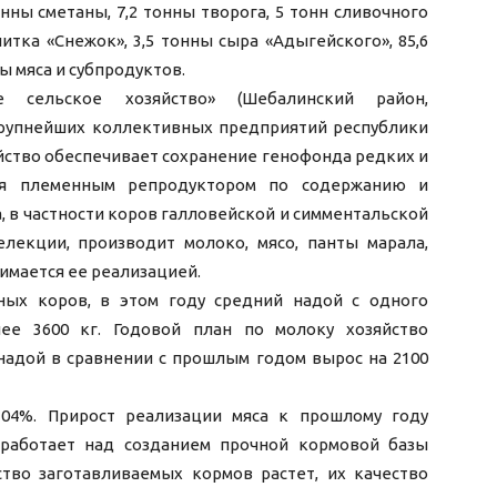
онны сметаны, 7,2 тонны творога, 5 тонн сливочного
питка «Снежок», 3,5 тонны сыра «Адыгейского», 85,6
ы мяса и субпродуктов.
е сельское хозяйство» (Шебалинский район,
 крупнейших коллективных предприятий республики
йство обеспечивает сохранение генофонда редких и
ся племенным репродуктором по содержанию и
, в частности коров галловейской и симментальской
лекции, производит молоко, мясо, панты марала,
имается ее реализацией.
ных коров, в этом году средний надой с одного
ее 3600 кг. Годовой план по молоку хозяйство
надой в сравнении с прошлым годом вырос на 2100
04%. Прирост реализации мяса к прошлому году
 работает над созданием прочной кормовой базы
ство заготавливаемых кормов растет, их качество