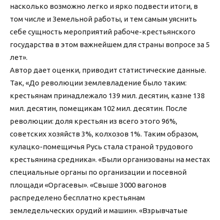
насколько возможно легко и ярко подвести итоги, в
том числе и Земельной работы, и тем самым уяснить
себе сущность мероприятий рабоче-крестьянского
государства в этом важнейшем для страны вопросе за 5
лет».
Автор дает оценки, приводит статистические данные.
Так, «До революции землевладение было таким:
крестьянам принадлежало 139 мил. десятин, казне 138
мил. десятин, помещикам 102 мил. десятин. После
революции: доля крестьян из всего этого 96%,
советских хозяйств 3%, колхозов 1%. Таким образом,
кулацко-помещичья Русь стала страной трудового
крестьянина средника». «Были организованы на местах
специальные органы по организации и посевной
площади «Оргасевы». «Свыше 3000 вагонов
распределено бесплатно крестьянам
земледельческих орудий и машин». «Взрывчатые