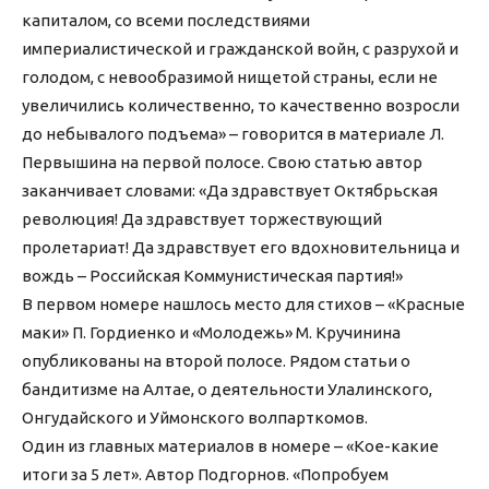
капиталом, со всеми последствиями
империалистической и гражданской войн, с разрухой и
голодом, с невообразимой нищетой страны, если не
увеличились количественно, то качественно возросли
до небывалого подъема» – говорится в материале Л.
Первышина на первой полосе. Свою статью автор
заканчивает словами: «Да здравствует Октябрьская
революция! Да здравствует торжествующий
пролетариат! Да здравствует его вдохновительница и
вождь – Российская Коммунистическая партия!»
В первом номере нашлось место для стихов – «Красные
маки» П. Гордиенко и «Молодежь» М. Кручинина
опубликованы на второй полосе. Рядом статьи о
бандитизме на Алтае, о деятельности Улалинского,
Онгудайского и Уймонского волпарткомов.
Один из главных материалов в номере – «Кое-какие
итоги за 5 лет». Автор Подгорнов. «Попробуем