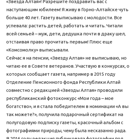
«Звезда Алтая»! Разрешите поздравить вас с
наступающим юбилеем! Я живу в Горно-Алтайске чуть
больше 40 лет. Газету выписываю с молодости. Все
успевала: растить детей, работать и читать. Читали
всей семьей – муж, дети, дедушка почти в драку шел,
отстаивая право прочитать первым! Плюс еще
«Комсомолку» выписывали.
Сейчас я на пенсии, «Звезду Алтая» не выписываю, но
читаю ее в Совете ветеранов. Участвую в конкурсах, о
которых сообщает газета, например в 2015 году
Отделение Пенсионного фонда Республики Алтай
совместно с редакцией «Звезды Алтая» проводили
республиканский фотоконкурс «Мои года – мое
богатство», и я стала победителем в номинации «А вы
так можете?», получила подарочный сертификат на
полугодовую подписку газеты, красочный альбом с
фотографиями природы, чему была несказанно рада.
В 2016 году редакция публиковала фотографии под