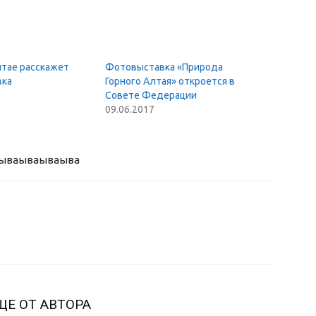
лтае расскажет
Фотовыставка «Природа
вка
Горного Алтая» откроется в
Совете Федерации
09.06.2017
ыва
ываываыва
ЩЕ ОТ АВТОРА