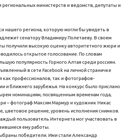
и региональных министерств и ведомств, депутаты и
и нашего региона, которую могли бы увидеть в
адлежит сенатору Владимиру Полетаеву. В своем
оты получили высокую оценку авторитетного жюри и
оводилось открытое голосование. По словам
льшую популярность Горного Алтая среди россиян.
ъявленный в сети Facebook на личной страничке
бя как профессионалов, так и фотографов-
ии и ближнего зарубежья. На конкурс было прислано
етырем номинациям, посвященным временам года,
ри – фотограф Максим Мармур и художник Никас
, цветовое решение, уровень исполнения снимков.
аждый пользователь Интернета мог участвовать в
вившиеся ему работы.
выбраны победители. Ими стали Александр