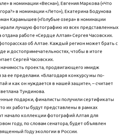
е» в номинации «Весна»), Евгения Маркова («Что
 гора?» в номинации «Лето»), Екатерина Бодунова
Роман Карамышев («Голубые озера» в номинации
ыбирали лучшую фотографию из всех представленных
 отдана работе «Сердце Алтая» Сергея Часовских.
фоторассказ об Алтае. Каждый регион может брать с
оде и достопримечательностях, чтобы в итоге
читает Сергей Часовских.
значимость проекта, продвигающего имидж
и за ее пределами. «Благодаря конкурсу мы по-
ай и как он нуждается в нашей защите», – считает
ветлана Тундинова.
енные подарки, финалисты получили сертификаты
что их работы будут представлены в рамках
ат начало коллекции фотографий Алтая для
вом году, по словам сенатора, будет объявлен
священный Году экологии в России.