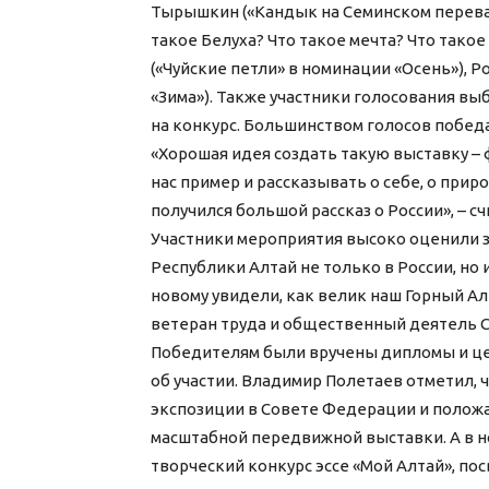
Тырышкин («Кандык на Семинском перевал
такое Белуха? Что такое мечта? Что такое
(«Чуйские петли» в номинации «Осень»), 
«Зима»). Также участники голосования в
на конкурс. Большинством голосов победа
«Хорошая идея создать такую выставку – 
нас пример и рассказывать о себе, о прир
получился большой рассказ о России», – с
Участники мероприятия высоко оценили 
Республики Алтай не только в России, но 
новому увидели, как велик наш Горный Алт
ветеран труда и общественный деятель С
Победителям были вручены дипломы и ц
об участии. Владимир Полетаев отметил, 
экспозиции в Совете Федерации и полож
масштабной передвижной выставки. А в но
творческий конкурс эссе «Мой Алтай», по