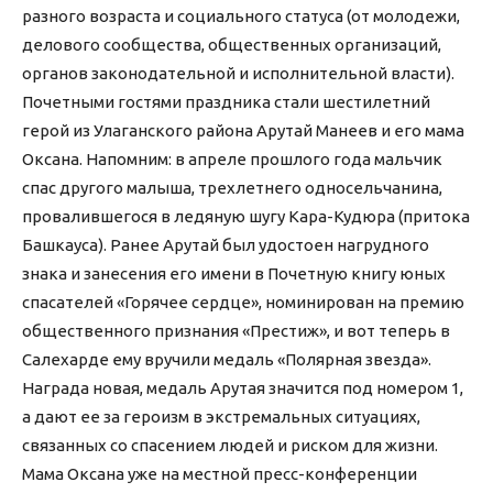
разного возраста и социального статуса (от молодежи,
делового сообщества, общественных организаций,
органов законодательной и исполнительной власти).
Почетными гостями праздника стали шестилетний
герой из Улаганского района Арутай Манеев и его мама
Оксана. Напомним: в апреле прошлого года мальчик
спас другого малыша, трехлетнего односельчанина,
провалившегося в ледяную шугу Кара-Кудюра (притока
Башкауса). Ранее Арутай был удостоен нагрудного
знака и занесения его имени в Почетную книгу юных
спасателей «Горячее сердце», номинирован на премию
общественного признания «Престиж», и вот теперь в
Салехарде ему вручили медаль «Полярная звезда».
Награда новая, медаль Арутая значится под номером 1,
а дают ее за героизм в экстремальных ситуациях,
связанных со спасением людей и риском для жизни.
Мама Оксана уже на местной пресс-конференции