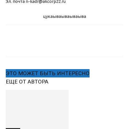
Эл. почта n-kadr@akcorp22.ru
цукаыва
ываываыва
ЭТО МОЖЕТ БЫТЬ ИНТЕРЕСНО
ЕЩЕ ОТ АВТОРА