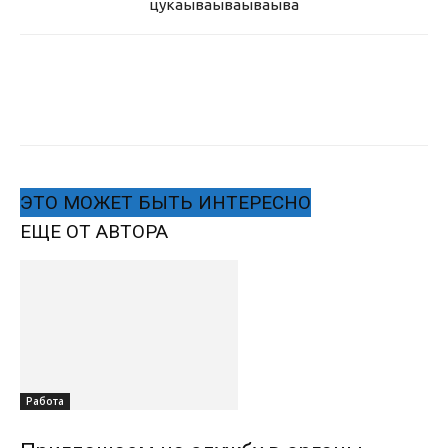
цукаыва
ываываыва
ЭТО МОЖЕТ БЫТЬ ИНТЕРЕСНО
ЕЩЕ ОТ АВТОРА
Работа