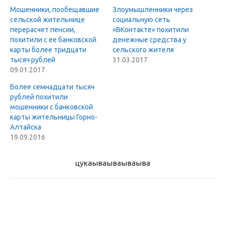
Мошенники, пообещавшие
Злоумышленники через
сельской жительнице
социальную сеть
перерасчет пенсии,
«ВКонтакте» похитили
похитили с ее банковской
денежные средства у
карты более тридцати
сельского жителя
тысяч рублей
31.03.2017
09.01.2017
Более семнадцати тысяч
рублей похитили
мошенники с банковской
карты жительницы Горно-
Алтайска
19.09.2016
цукаыва
ываываыва