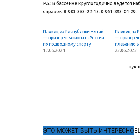
P.S.: В бассейне круглогодично ведётся н
справок: 8-983-353-22-15, 8-961-893-04-29.
Пловец из Республики Алтай
Пловец из 
— призер чемпионата России
— призер ч
по подводному спорту
плаванию в
17.05.2024
23.06.2023
цука
ЭТО МОЖЕТ БЫТЬ ИНТЕРЕСНО
Е