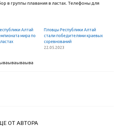
абор в группы плавания в ластах. Телефоны для
Республики Алтай
Пловцы Республики Алтай
емпионата мира по
стали победителями краевых
 ластах
соревнований
22.05.2023
ыва
ываываыва
ЩЕ ОТ АВТОРА