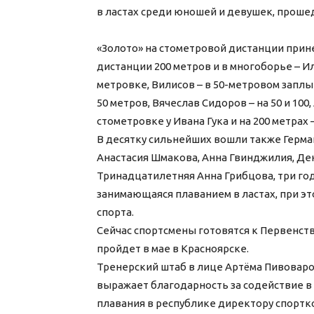
в ластах среди юношей и девушек, прошед
«Золото» на стометровой дистанции прин
дистанции 200 метров и в многоборье – И
метровке, Вилисов – в 50-метровом заплы
50 метров, Вячеслав Сидоров – на 50 и 100,
стометровке у Ивана Гука и на 200 метрах
В десятку сильнейших вошли также Герма
Анастасия Шмакова, Анна Гвинджилия, Де
Тринадцатилетняя Анна Грибцова, три го
занимающаяся плаванием в ластах, при э
спорта.
Сейчас спортсмены готовятся к Первенст
пройдет в мае в Красноярске.
Тренерский штаб в лице Артёма Пивоваро
выражает благодарность за содействие в
плавания в республике директору спортко