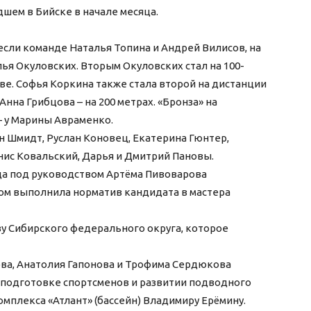
шем в Бийске в начале месяца.
если команде Наталья Топина и Андрей Вилисов, на
лья Окуловских. Вторым Окуловских стал на 100-
ве. Софья Коркина также стала второй на дистанции
 Анна Грибцова – на 200 метрах. «Бронза» на
 – у Марины Авраменко.
н Шмидт, Руслан Коновец, Екатерина Гюнтер,
нис Ковальский, Дарья и Дмитрий Пановы.
да под руководством Артёма Пивоварова
том выполнила норматив кандидата в мастера
ву Сибирского федерального округа, которое
ва, Анатолия Гапонова и Трофима Сердюкова
 подготовке спортсменов и развитии подводного
мплекса «Атлант» (бассейн) Владимиру Ерёмину.