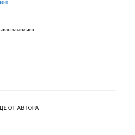
дане
ыва
ываываыва
ЩЕ ОТ АВТОРА