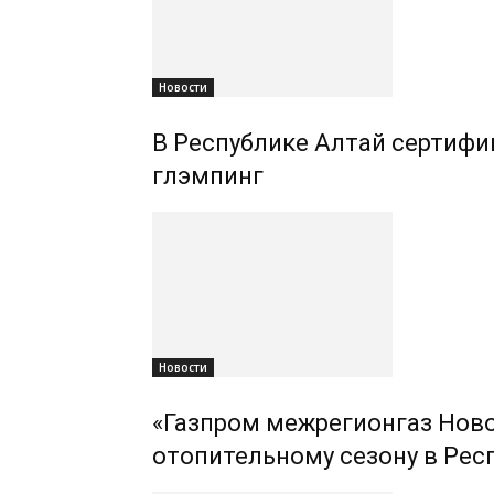
Новости
В Республике Алтай сертифиц
глэмпинг
Новости
«Газпром межрегионгаз Ново
отопительному сезону в Рес