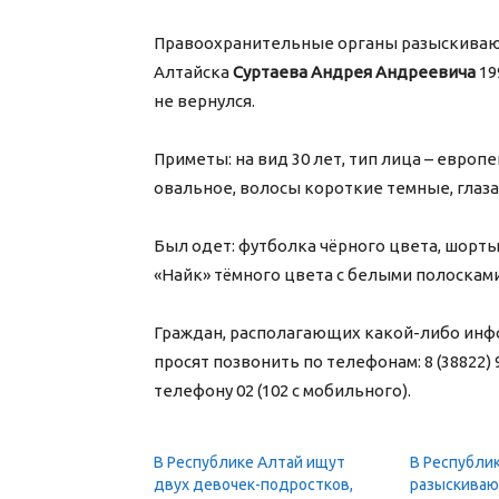
Правоохранительные органы разыскивают
Алтайска
Суртаева Андрея Андреевича
19
не вернулся.
Приметы: на вид 30 лет, тип лица – европ
овальное, волосы короткие темные, глаза
Был одет: футболка чёрного цвета, шорт
«Найк» тёмного цвета с белыми полосками
Граждан, располагающих какой-либо инф
просят позвонить по телефонам: 8 (38822)
телефону 02 (102 с мобильного).
В Республике Алтай ищут
В Республи
двух девочек-подростков,
разыскиваю