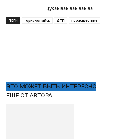
цукаыва
ываываыва
ТЕГИ
горно-алтайск
ДТП
происшествие
ЭТО МОЖЕТ БЫТЬ ИНТЕРЕСНО
ЕЩЕ ОТ АВТОРА