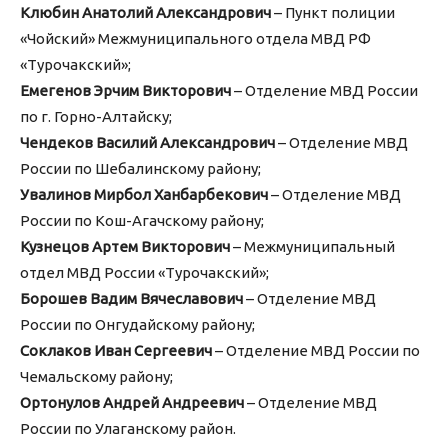
Клюбин Анатолий Александрович
– Пункт полиции
«Чойский» Межмуниципального отдела МВД РФ
«Турочакский»;
Емегенов Эрчим Викторович
– Отделение МВД России
по г. Горно-Алтайску;
Чендеков Василий Александрович
– Отделение МВД
России по Шебалинскому району;
Увалинов Мирбол Ханбарбекович
– Отделение МВД
России по Кош-Агачскому району;
Кузнецов Артем Викторович
– Межмуниципальный
отдел МВД России «Турочакский»;
Борошев Вадим Вячеславович
– Отделение МВД
России по Онгудайскому району;
Соклаков Иван Сергеевич
– Отделение МВД России по
Чемальскому району;
Ортонулов Андрей Андреевич
– Отделение МВД
России по Улаганскому район.