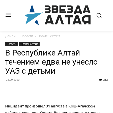
Домой
Новости
Происшествия
Новости
Происшествия
В Республике Алтай
течением едва не унесло
УАЗ с детьми
08.09.2020
353
Инцидент произошел 31 августа в Кош-Агачском
районе в урочище Костал. Во время переезда через