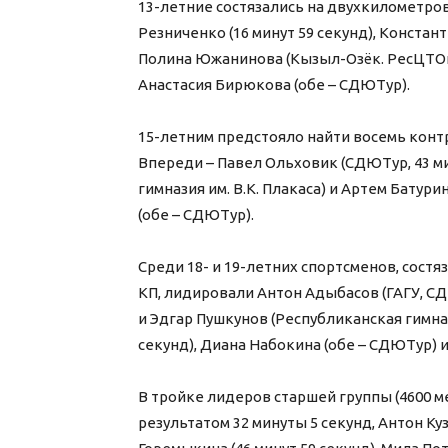
13-летние состязались на двухкилометров
Резниченко (16 минут 59 секунд), Конста
Полина Южанинова (Кызыл-Озёк. РесЦТОиО,
Анастасия Бирюкова (обе – СДЮТур).
15-летним предстояло найти восемь конт
Впереди – Павел Ольховик (СДЮТур, 43 м
гимназия им. В.К. Плакаса) и Артем Батур
(обе – СДЮТур).
Среди 18- и 19-летних спортсменов, сост
КП, лидировали Антон Адыбасов (ГАГУ, СД
и Эдгар Пушкунов (Республиканская гимнази
секунд), Диана Набокина (обе – СДЮТур) и
В тройке лидеров старшей группы (4600 м
результатом 32 минуты 5 секунд, Антон К