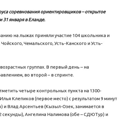
руса соревнования ориентировщиков – открытое
 31 января в Еланде.
ванию на лыжах приняли участие 104 школьника и
 Чойского, Чемальского, Усть-Канского и Усть-
озрастных группах. В первый день – на
авлением, во второй – в спринте.
отметить четыре контрольных пункта на 1300-
Илья Клепиков (первое место) с результатом 9 минут
р) и Влад Арсентьев (Кызыл-Озек, занимается в
2 секунды), Ангелина Налимова (обе – СДЮТур) и