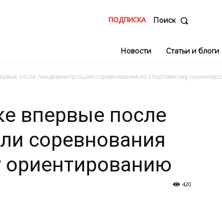
ПОДПИСКА
Поиск
Новости
Статьи и блоги
первые после пандемии прошли соревнования по спортивному ориентир
ке впервые после
ли соревнования
у ориентированию
420