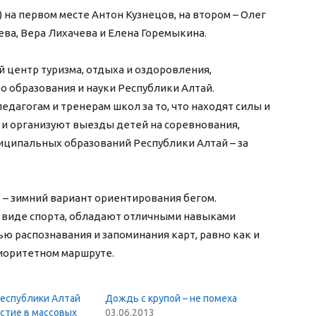
) на первом месте Антон Кузнецов, на втором – Олег
ва, Вера Лихачева и Елена Горемыкина.
центр туризма, отдыха и оздоровления,
 образования и науки Республики Алтай.
дагогам и тренерам школ за то, что находят силы и
и организуют выезды детей на соревнования,
иципальных образований Республики Алтай – за
 – зимний вариант ориентирования бегом.
 виде спорта, обладают отличными навыками
ю распознавания и запоминания карт, равно как и
иоритетном маршруте.
еспублики Алтай
Дождь с крупой – не помеха
стие в массовых
03.06.2013