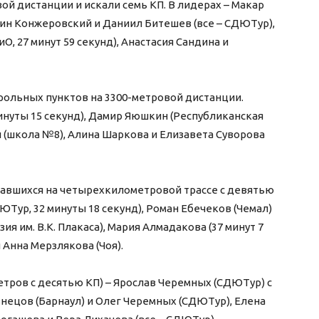
ой дистанции и искали семь КП. В лидерах – Макар
нтин Конжеровский и Даниил Битешев (все – СДЮТур),
 27 минут 59 секунд), Анастасия Сандина и
рольных пунктов на 3300-метровой дистанции.
инуты 15 секунд), Дамир Яюшкин (Республиканская
ин (школа №8), Алина Шаркова и Елизавета Суворова
язавшихся на четырехкилометровой трассе с девятью
ЮТур, 32 минуты 18 секунд), Роман Ебечеков (Чемал)
я им. В.К. Плакаса), Мария Алмадакова (37 минут 7
 Анна Мерзлякова (Чоя).
етров с десятью КП) – Ярослав Черемных (СДЮТур) с
узнецов (Барнаул) и Олег Черемных (СДЮТур), Елена