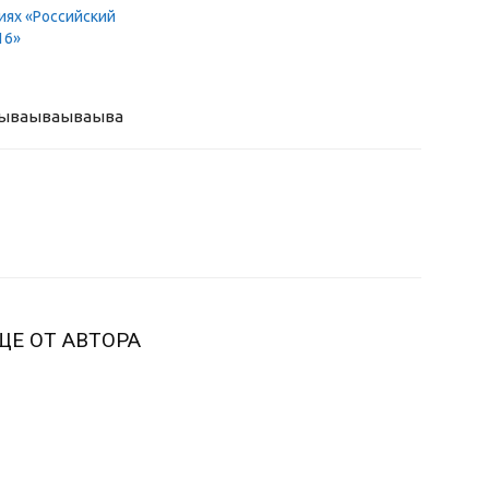
иях «Российский
16»
ыва
ываываыва
ЩЕ ОТ АВТОРА