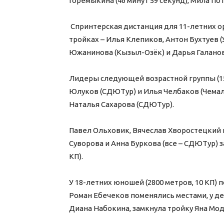
Горемыкина (46 минут 59 секунд), Мила По
Спринтерская дистанция для 11-летних ор
тройках – Илья Клепиков, Антон Бухтуев (
Южанинова (Кызыл-Озёк) и Дарья Галанова
Лидеры следующей возрастной группы (15
Юлуков (СДЮТур) и Илья Челбаков (Чемал)
Наталья Сахарова (СДЮТур).
Павел Ольховик, Вячеслав Хворостецкий и
Суворова и Анна Буркова (все – СДЮТур) з
КП).
У 18-летних юношей (2800 метров, 10 КП) 
Роман Ебечеков поменялись местами, у д
Диана Набокина, замкнула тройку Яна Мод