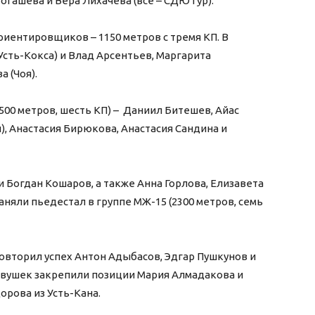
тогашева и Вера Лихачева (все – СДЮТур).
иентировщиков – 1150 метров с тремя КП. В
Усть-Кокса) и Влад Арсентьев, Маргарита
 (Чоя).
00 метров, шесть КП) – Даниил Битешев, Айас
, Анастасия Бирюкова, Анастасия Сандина и
 Богдан Кошаров, а также Анна Горлова, Елизавета
аняли пьедестал в группе МЖ-15 (2300 метров, семь
повторил успех Антон Адыбасов, Эдгар Пушкунов и
евушек закрепили позиции Мария Алмадакова и
орова из Усть-Кана.