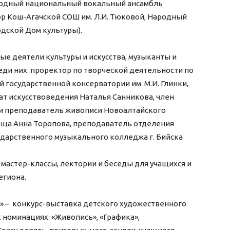
одный национальный вокальный ансамбль
ор Кош-Агачской СОШ им. Л.И. Тюковой, Народный
одской Дом культуры).
е деятели культуры и искусства, музыканты и
еди них проректор по творческой деятельности по
 государственной консерватории им. М.И. Глинки,
ат искусствоведения Наталья Санникова, член
и преподаватель живописи Новоалтайского
ища Анна Торопова, преподаватель отделения
ударственного музыкального колледжа г. Бийска
мастер-классы, лектории и беседы для учащихся и
егиона.
 – конкурс-выставка детского художественного
х номинациях: «Живопись», «Графика»,