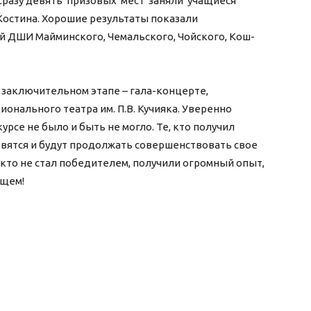
Сразу девять призовых мест заняли учащиеся
Костина. Хорошие результаты показали
 ДШИ Майминского, Чемальского, Чойского, Кош-
 заключительном этапе – гала-концерте,
онального театра им. П.В. Кучияка. Уверенно
рсе не было и быть не могло. Те, кто получил
овятся и будут продолжать совершенствовать свое
, кто не стал победителем, получили огромный опыт,
ущем!