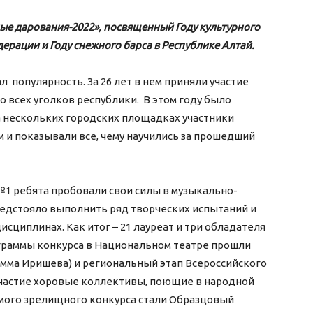
ые дарования-2022»,
посвященный Году культурного
ерации и Году снежного барса в Республике Алтай.
л популярность. За 26 лет в нем приняли участие
 всех уголков республики. В этом году было
на нескольких городских площадках участники
м и показывали все, чему научились за прошедший
1 ребята пробовали свои силы в музыкально-
едстояло выполнить ряд творческих испытаний и
исциплинах. Как итог – 21 лауреат и три обладателя
ограммы конкурса в Национальном театре прошли
Эмма Иришева) и региональный этап Всероссийского
участие хоровые коллективы, поющие в народной
самого зрелищного конкурса стали Образцовый