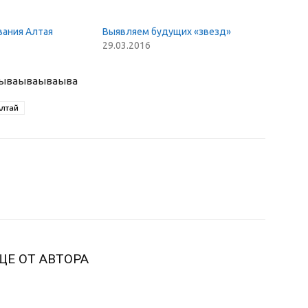
ания Алтая
Выявляем будущих «звезд»
29.03.2016
ыва
ываываыва
Алтай
ЩЕ ОТ АВТОРА