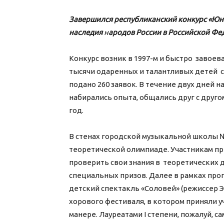
Завершился республиканский конкурс «Юн
наследия
н
ародов России в Российской Фед
Конкурс возник в 1997-м и быстро завоева
тысячи одаренных и талантливых детей со
подано 260 заявок. В течение двух дней 
набирались опыта, общались друг с друго
год.
В стенах городской музыкальной школы №
теоретической олимпиаде. Участникам пр
проверить свои знания в теоретических д
специальных призов. Далее в рамках пр
детский спектакль «Соловей» (режиссер 
хорового фестиваля, в котором приняли 
манере. Лауреатами I степени, пожалуй, 