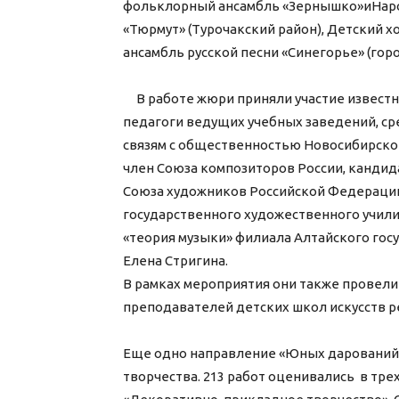
фольклорный ансамбль «Зернышко»иНар
«Тюрмут» (Турочакский район), Детский х
ансамбль русской песни «Синегорье» (гор
В работе жюри приняли участие известны
педагоги ведущих учебных заведений, ср
связям с общественностью Новосибирской
член Союза композиторов России, кандид
Союза художников Российской Федераци
государственного художественного учил
«теория музыки» филиала Алтайского гос
Елена Стригина.
В рамках мероприятия они также провели 
преподавателей детских школ искусств р
Еще одно направление «Юных дарований»
творчества. 213 работ оценивались в тре