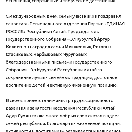
отношения, спортивные и творческие достижения.
С международным днем семьи участников поздравил
секретарь Регионального отделения Партии «ЕДИНАЯ
РОССИЯ» Республики Алтай, Председатель
Государственного Собрания – Эл Курултай
Артур
Кохоев
, он наградил семьи
Мешкеевых
,
Роговых
,
Стасиковых
,
Чербыковых
,
Чуруповых
благодарственными письмами Государственного
Собрания – Эл Курултай Республики Алтай за
сохранение лучших семейных традиций, достойное
воспитание детей и активную жизненную позицию.
В своем приветствии министр труда, социального
развития и занятости населения Республики Алтай
Адар Сумин
также много добрых слов сказал в адрес
семей республики. Благодаря их жизненной позиции,
активности и достижениям развивается и наш регион.