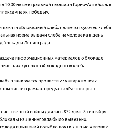
а в 10:00 на центральной площади Горно-Алтайска, в
плекса «Парк Победы».
 памяти «Блокадный хлеб» является кусочек хлеба
мальная норма выдачи хлеба на человека в день
од блокады Ленинграда.
 раздача информационных материалов о блокаде
лических кусочков «блокадного» хлеба.
еб» планируется провести 27 января во всех
 том числе в рамках предмета «Разговоры о
ечественной войны длилась 872 дня с 8 сентября
мя блокады из Ленинграда было вывезено,
голода и лишений погибло почти 700 тыс. человек.