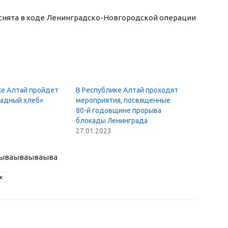
снята в ходе Ленинградско-Новгородской операции
ке Алтай пройдет
В Республике Алтай проходят
кадный хлеб»
мероприятия, посвященные
80-й годовщине прорыва
блокады Ленинграда
27.01.2023
ыва
ываываыва
к