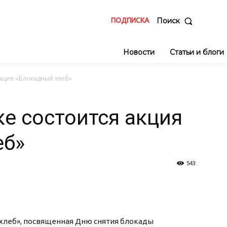
ПОДПИСКА
Поиск
Новости
Статьи и блоги
акция «Блокадный хлеб»
ке состоится акция
еб»
543
 хлеб», посвященная Дню снятия блокады