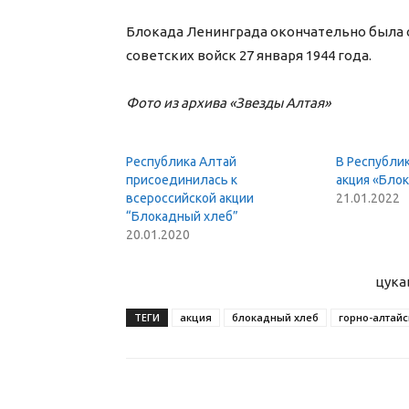
Блокада Ленинграда окончательно была 
советских войск 27 января 1944 года.
Фото из архива «Звезды Алтая»
Республика Алтай
В Республи
присоединилась к
акция «Бло
всероссийской акции
21.01.2022
“Блокадный хлеб”
20.01.2020
цука
ТЕГИ
акция
блокадный хлеб
горно-алтайс