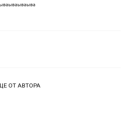
ыва
ываываыва
ЩЕ ОТ АВТОРА