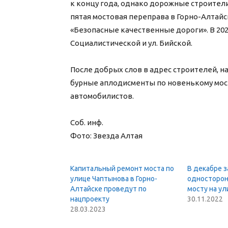
к концу года, однако дорожные строители
пятая мостовая переправа в Горно-Алтай
«Безопасные качественные дороги». В 202
Социалистической и ул. Бийской.
После добрых слов в адрес строителей, 
бурные аплодисменты по новенькому мост
автомобилистов.
Соб. инф.
Фото: Звезда Алтая
Капитальный ремонт моста по
В декабре з
улице Чаптынова в Горно-
односторон
Алтайске проведут по
мосту на у
нацпроекту
30.11.2022
28.03.2023