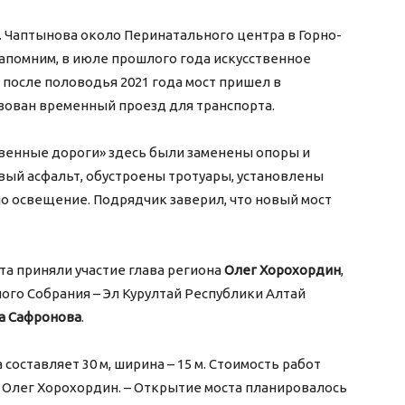
. Чаптынова около Перинатального центра в Горно-
 Напомним, в июле прошлого года искусственное
 после половодья 2021 года мост пришел в
зован временный проезд для транспорта.
твенные дороги» здесь были заменены опоры и
вый асфальт, обустроены тротуары, установлены
о освещение. Подрядчик заверил, что новый мост
а приняли участие глава региона
Олег Хорохордин
,
ого Собрания – Эл Курултай Республики Алтай
а Сафронова
.
а составляет 30 м, ширина – 15 м. Стоимость работ
ал Олег Хорохордин. – Открытие моста планировалось