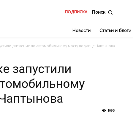
ПОДПИСКА
Поиск
Новости
Статьи и блоги
пустили движение по автомобильному мосту по улице Чаптынова
ке запустили
втомобильному
 Чаптынова
1095