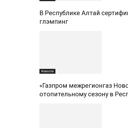
В Республике Алтай сертифиц
глэмпинг
Новости
«Газпром межрегионгаз Ново
отопительному сезону в Рес