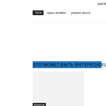
цука
ТЕГИ
горно-алтайск
ремонт_моста
ЭТО МОЖЕТ БЫТЬ ИНТЕРЕСНО
Е
Новости