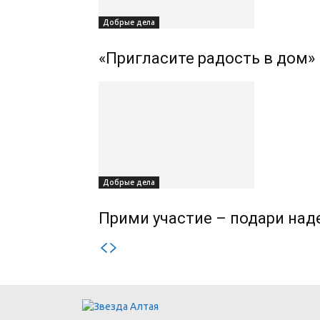
Добрые дела
«Пригласите радость в дом»
Добрые дела
Прими участие – подари над