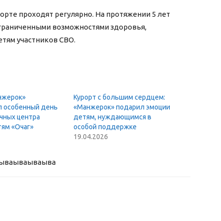
рте проходят регулярно. На протяжении 5 лет
ограниченными возможностями здоровья,
етям участников СВО.
нжерок»
Курорт с большим сердцем:
л особенный день
«Манжерок» подарил эмоции
чных центра
детям, нуждающимся в
ям «Очаг»
особой поддержке
19.04.2026
ыва
ываываыва