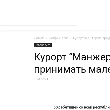
Домой
Добрые дела
Курорт “Манжерок” прод
Добрые дела
Курорт “Манже
принимать мале
05.07.2024
50 ребятишек со всей республи