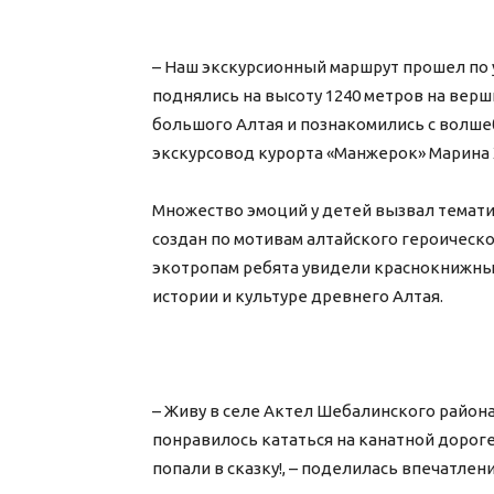
– Наш экскурсионный маршрут прошел по 
поднялись на высоту 1240 метров на верш
большого Алтая и познакомились с волшеб
экскурсовод курорта «Манжерок» Марина 
Множество эмоций у детей вызвал темати
создан по мотивам алтайского героическо
экотропам ребята увидели краснокнижны
истории и культуре древнего Алтая.
– Живу в селе Актел Шебалинского района,
понравилось кататься на канатной дороге
попали в сказку!, – поделилась впечатле