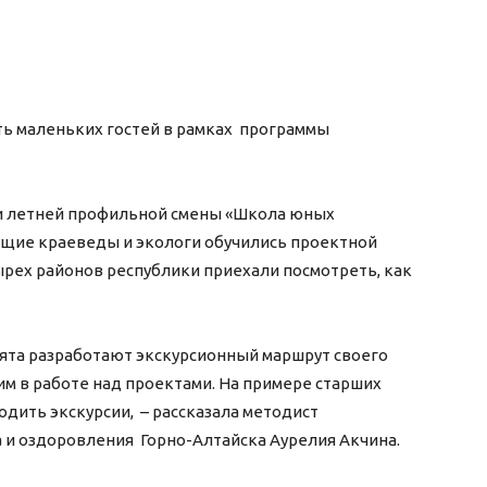
ь маленьких гостей в рамках программы
ки летней профильной смены «Школа юных
ущие краеведы и экологи обучились проектной
ырех районов республики приехали посмотреть, как
ята разработают экскурсионный маршрут своего
им в работе над проектами. На примере старших
одить экскурсии, – рассказала методист
а и оздоровления Горно-Алтайска Аурелия Акчина.