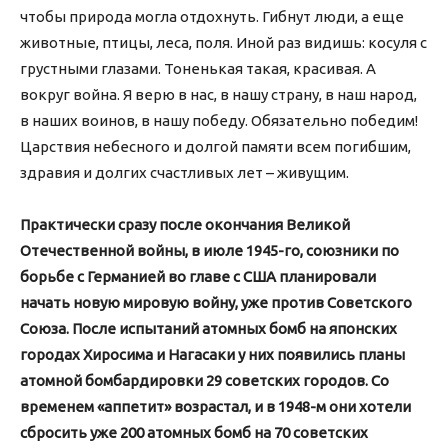
чтобы природа могла отдохнуть. Гибнут люди, а еще
животные, птицы, леса, поля. Иной раз видишь: косуля с
грустными глазами. Тоненькая такая, красивая. А
вокруг война. Я верю в нас, в нашу страну, в наш народ,
в наших воинов, в нашу победу. Обязательно победим!
Царствия небесного и долгой памяти всем погибшим,
здравия и долгих счастливых лет – живущим.
Практически сразу после окончания Великой
Отечественной войны, в июле 1945-го, союзники по
борьбе с Германией во главе с США планировали
начать новую мировую войну, уже против Советского
Союза. После испытаний атомных бомб на япо
нских
городах Хиросима и Нагасаки у них появились планы
атомной бомбардировки 29 советских городов. Со
временем «аппетит» возрастал, и в 1948-м они хотели
сбросить уже 200 атомных бомб на 70 советских