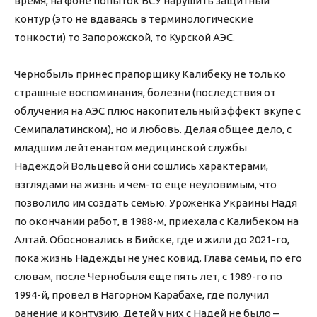
время, на фоне попыток ВСУ нарушить защитный
контур (это не вдаваясь в терминологические
тонкости) то Запорожской, то Курской АЭС.
Чернобыль принес прапорщику Калибеку не только
страшные воспоминания, болезни (последствия от
облучения на АЭС плюс накопительный эффект вкупе с
Семипалатинском), но и любовь. Делая общее дело, с
младшим лейтенантом медицинской службы
Надеждой Вольцевой они сошлись характерами,
взглядами на жизнь и чем-то еще неуловимым, что
позволило им создать семью. Уроженка Украины Надя
по окончании работ, в 1988-м, приехала с Калибеком на
Алтай. Обосновались в Бийске, где и жили до 2021-го,
пока жизнь Надежды не унес ковид. Глава семьи, по его
словам, после Чернобыля еще пять лет, с 1989-го по
1994-й, провел в Нагорном Карабахе, где получил
ранение и контузию. Детей у них с Надей не было –