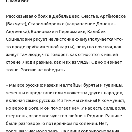
С нами Бог
Рассказывая о боях в Дебальцево, Счастье, Артёмовске
(Бахмуте), Старомайоровке (направление Донецк –
Авдеевка), Волновахе и Первомайке, Калибек
Социалович рисует на листочке схему (получается что-
то вроде приближенной карты), попутно поясняя, как
живут там люди, что говорят, как относятся к нашей
стране. Люди разные, как и их взгляды. Одно он знает
точно: Россию не победить.
– Мы все русские: казахи и алтайцы, буряты и тувинцы,
чеченцы и представители множества других народов,
включая самих русских. И этим мы сильны! Я коммунист,
но верю в Бога. И он помогает нам. У нас есть сила, воля,
стержень, огромное чувство любви к Родине. Раньше
были разговоры о потерянном поколении. Нет,
хорошая у нас молодежь! На линии соприкосновения