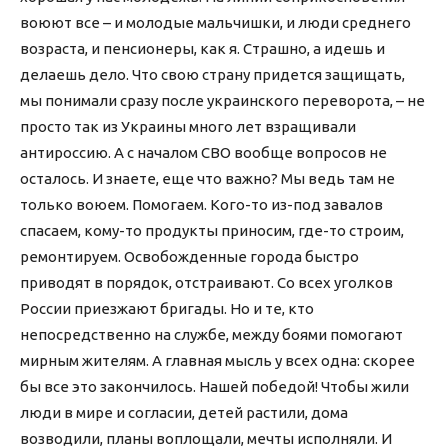
воюют все – и молодые мальчишки, и люди среднего
возраста, и пенсионеры, как я. Страшно, а идешь и
делаешь дело. Что свою страну придется защищать,
мы понимали сразу после украинского переворота, – не
просто так из Украины много лет взращивали
антироссию. А с началом СВО вообще вопросов не
осталось. И знаете, еще что важно? Мы ведь там не
только воюем. Помогаем. Кого-то из-под завалов
спасаем, кому-то продукты приносим, где-то строим,
ремонтируем. Освобожденные города быстро
приводят в порядок, отстраивают. Со всех уголков
России приезжают бригады. Но и те, кто
непосредственно на службе, между боями помогают
мирным жителям. А главная мысль у всех одна: скорее
бы все это закончилось. Нашей победой! Чтобы жили
люди в мире и согласии, детей растили, дома
возводили, планы воплощали, мечты исполняли. И