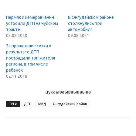
Пермяк и кемеровчанин
В Онгудайском районе
устроили ДТП на Чуйском
столкнулись три
тракте
автомобиля
03.08.2020
09.08.2021
За прошедшие сутки в
результате ДТП
пострадали три жителя
региона, в том числе
ребенок
02.11.2018
цукаыва
ываываыва
ТЕГИ
ДТП
МВД
Онгудайский район