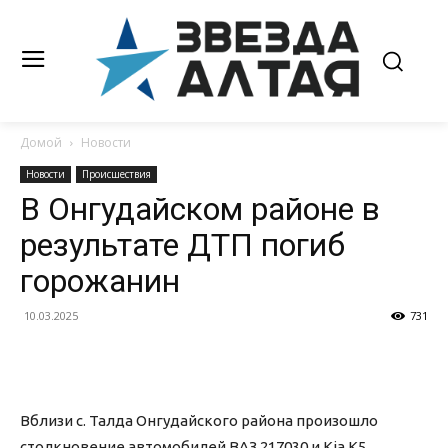
Домой
Новости
Новости
Происшествия
В Онгудайском районе в
результате ДТП погиб
горожанин
10.03.2025
731
Вблизи с. Талда Онгудайского района произошло
столкновение автомобилей ВАЗ 217030 и Kia K5.