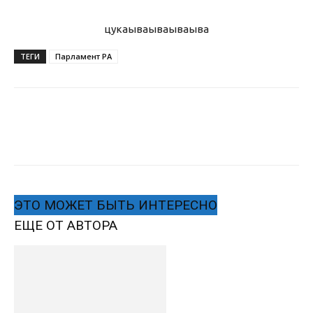
цукаыва
ываываыва
ТЕГИ
Парламент РА
ЭТО МОЖЕТ БЫТЬ ИНТЕРЕСНО
ЕЩЕ ОТ АВТОРА