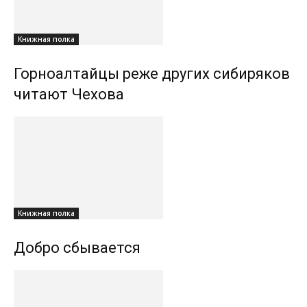
Книжная полка
Горноалтайцы реже других сибиряков
читают Чехова
Книжная полка
Добро сбывается