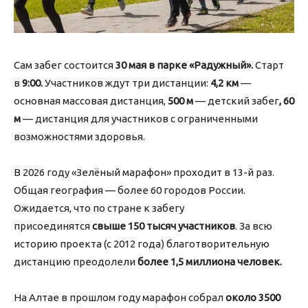
Сам забег состоится
30 мая в парке «Радужный»
.
Старт
в
9:00
.
Участников ждут три дистанции:
4,2 км
—
основная массовая дистанция,
500 м
— детский забег
, 60
м
— дистанция для участников с ограниченными
возможностями здоровья.
В 2026 году «Зелёный марафон» проходит в 13-й раз.
Общая география — более 60 городов России.
Ожидается, что по стране к забегу
присоединятся
свыше 150 тысяч участников
. За всю
историю проекта (с 2012 года) благотворительную
дистанцию преодолели
более 1,5 миллиона человек
.
На Алтае в прошлом году марафон собрал
около 3500