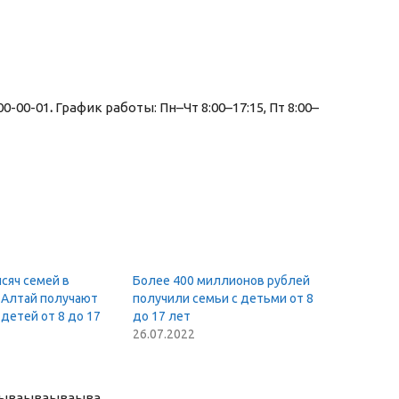
00-00-01
.
График работы: Пн–Чт 8:00–17:15, Пт 8:00–
сяч семей в
Более 400 миллионов рублей
 Алтай получают
получили семьи с детьми от 8
детей от 8 до 17
до 17 лет
26.07.2022
ыва
ываываыва