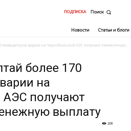
ПОДПИСКА
Поиск
Новости
Статьи и блоги
70 ликвидаторов аварии на Чернобыльской АЭС получают ежемесячную...
лтай более 170
варии на
 АЭС получают
енежную выплату
208