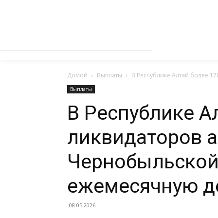
Домой
Выплаты
В Республике Алтай более 1
Выплаты
В Республике А
ликвидаторов а
Чернобыльской
ежемесячную д
08.05.2026