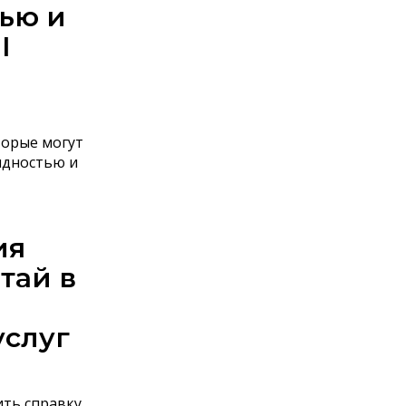
ью и
I
торые могут
идностью и
ия
тай в
услуг
ить справку