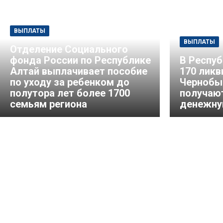
ВЫПЛАТЫ
ВЫПЛАТЫ
Отделение Социального
фонда России по Республике
В Респуб
Алтай выплачивает пособие
170 ликв
по уходу за ребенком до
Чернобы
полутора лет более 1700
получаю
семьям региона
денежну