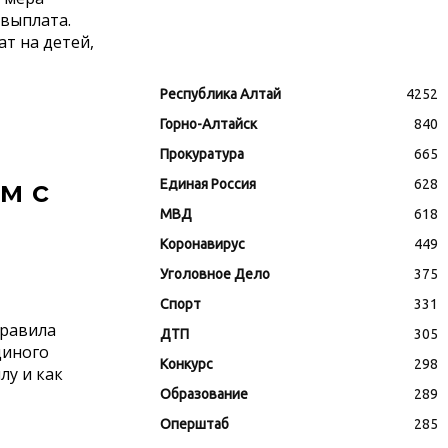
выплата.
т на детей,
Республика Алтай
4252
Горно-Алтайск
840
Прокуратура
665
м с
Единая Россия
628
МВД
618
Коронавирус
449
Уголовное Дело
375
Спорт
331
правила
ДТП
305
диного
Конкурс
298
лу и как
Образование
289
Оперштаб
285