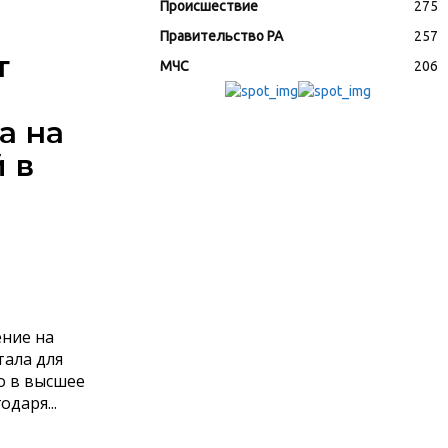
Происшествие
275
Правительство РА
257
т
МЧС
206
а на
 в
ение на
тала для
о в высшее
даря...