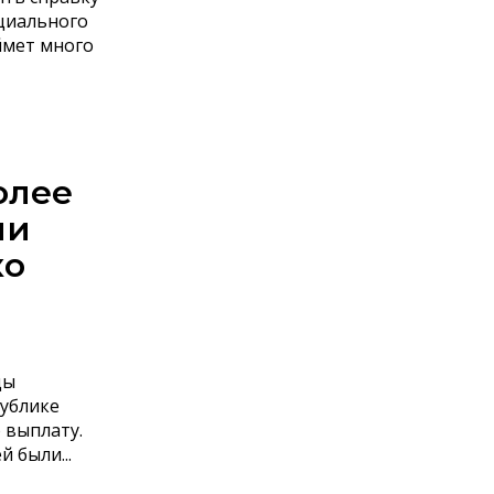
оциального
ймет много
олее
ли
ко
ды
публике
 выплату.
 были...