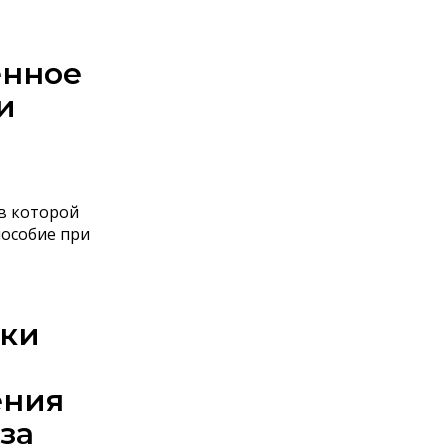
енное
и
в которой
пособие при
ики
ения
за