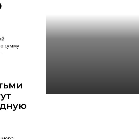
0
ай
ую сумму
..
етьми
ут
В Республике Алтай
одную
сертифицирован первый
pet-friendly-глэмпинг
06.08.2026
я мера