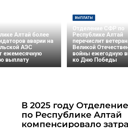
ВЫПЛАТЫ
Отделение СФР по
лике Алтай более
Республике Алтай
идаторов аварии на
перечислит ветера
льской АЭС
Великой Отечестве
т ежемесячную
войны ежегодную 
ю выплату
ко Дню Победы
В 2025 году Отделени
по Республике Алтай
компенсировало затра