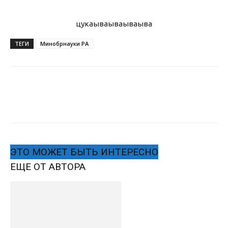
цукаыва
ываываыва
ТЕГИ
Минобрнауки РА
ЭТО МОЖЕТ БЫТЬ ИНТЕРЕСНО
ЕЩЕ ОТ АВТОРА