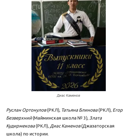
Диас Каменов
Руслан Ортонулов
(РКЛ),
Татьяна Блинова
(РКЛ),
Егор
Безверхний
(Майминская школа № 3),
Злата
Кудирмекова
(РКЛ),
Диас Каменов
(Джазаторская
школа) по истории.