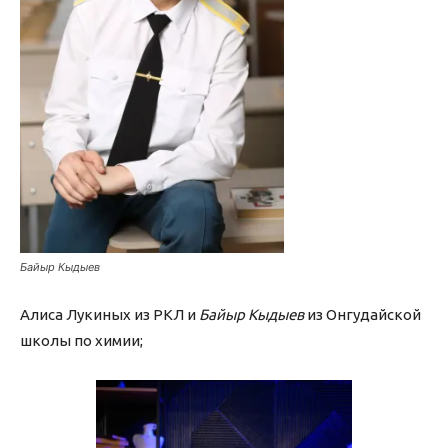
Байыр Кыдыев
Алиса Лукиных из РКЛ и
Байыр Кыдыев
из Онгудайской
школы по химии;