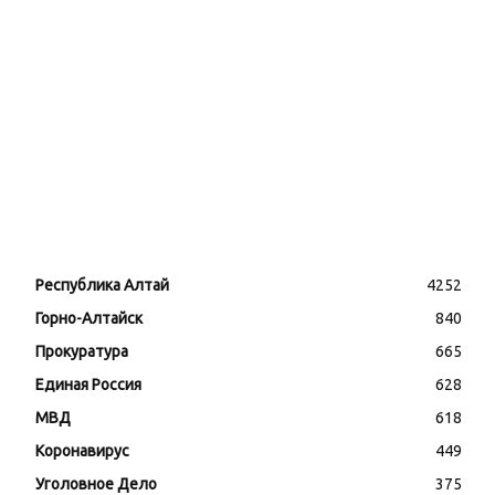
В Республике Алтай
сертифицирован первый
pet-friendly-глэмпинг
06.08.2026
Республика Алтай
4252
Горно-Алтайск
840
Прокуратура
665
Единая Россия
628
МВД
618
Коронавирус
449
Уголовное Дело
375