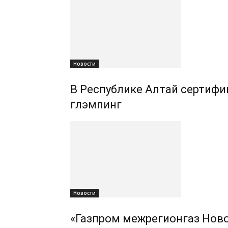
Новости
В Республике Алтай сертифиц
глэмпинг
Новости
«Газпром межрегионгаз Ново