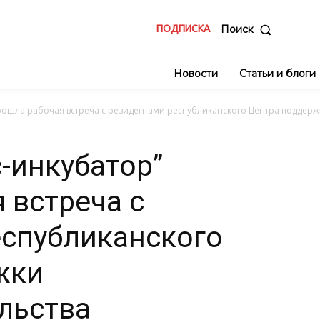
ПОДПИСКА
Поиск
Новости
Статьи и блоги
прошла рабочая встреча с резидентами республиканского Центра поддер
-инкубатор”
 встреча с
еспубликанского
жки
льства