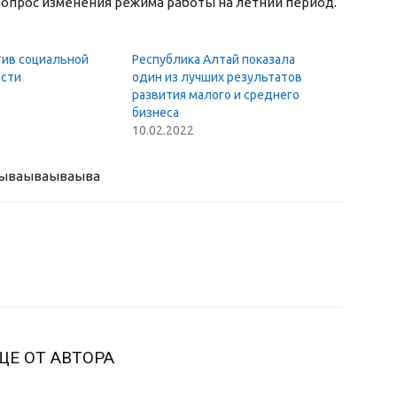
 вопрос изменения режима работы на летний период.
тив социальной
Республика Алтай показала
сти
один из лучших результатов
развития малого и среднего
бизнеса
10.02.2022
ыва
ываываыва
ЩЕ ОТ АВТОРА