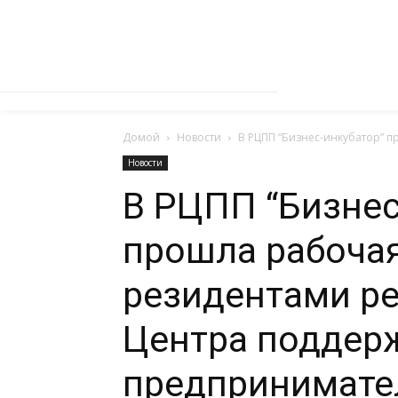
Домой
Новости
В РЦПП “Бизнес-инкубатор” 
Новости
В РЦПП “Бизнес
прошла рабочая
резидентами р
Центра поддер
предпринимате