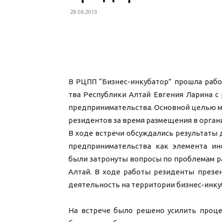
28.06.2013
В РЦПП “Бизнес-инкубато
р” прошла рабо
тва Республики Алтай Евгения Ларина 
предпринимательс
тва. Основной целью 
резидентов за время размещения в орган
В ходе встречи обсуждались результаты
предпринимательс
тва как элемента ин
были затронуты вопросы по проблемам р
Алтай. В ходе работы резиденты презе
деятельность на территории бизнес-инк
На встрече было решено усилить проце