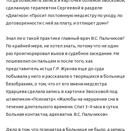
тогда объяснить запись в карточке больной Звосковой,
сделанную терапевтом Сергеевой в разделе
«Диагноз»: «Просит постоянную медсестру по уходу, по
договоренности с ней за плату, и отпишет дом»?
Знал ли о такой практике главный врач В.С. Пальчиков?
По крайней мере, не хотел знать, потому что не один
раз проигнорировал вызов в судебное заседание. Не
пошевелил он пальцем и после того, как
представитель истца Г.Р. Жукова еще до суда
побывала у него и рассказала о творящихся в больнице
безобразиях, о том, что от его имени медсестра
Ударцева сделала запись в карточке Звосковой под
штампиком «Психиатр»: «Жалобы на нарушение сна в
течение длительного времени. Спит 3-4 часа в сутки.
Больная контактна, адекватна. В.С. Пальчиков».
Дело в том, что психиатра в больнице не было, а запись