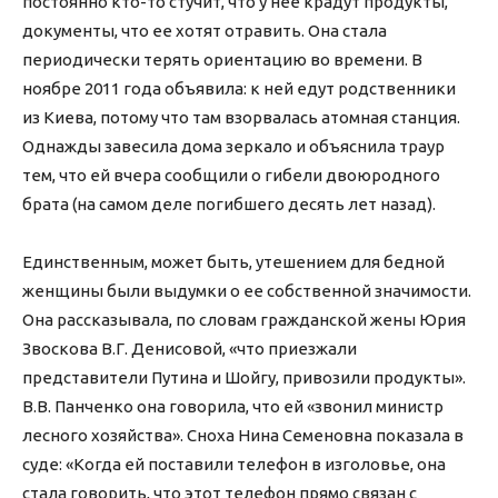
постоянно кто-то стучит, что у нее крадут продукты,
документы, что ее хотят отравить. Она стала
периодически терять ориентацию во времени. В
ноябре 2011 года объявила: к ней едут родственники
из Киева, потому что там взорвалась атомная станция.
Однажды завесила дома зеркало и объяснила траур
тем, что ей вчера сообщили о гибели двоюродного
брата (на самом деле погибшего десять лет назад).
Единственным, может быть, утешением для бедной
женщины были выдумки о ее собственной значимости.
Она рассказывала, по словам гражданской жены Юрия
Звоскова В.Г. Денисовой, «что приезжали
представители Путина и Шойгу, привозили продукты».
В.В. Панченко она говорила, что ей «звонил министр
лесного хозяйства». Сноха Нина Семеновна показала в
суде: «Когда ей поставили телефон в изголовье, она
стала говорить, что этот телефон прямо связан с