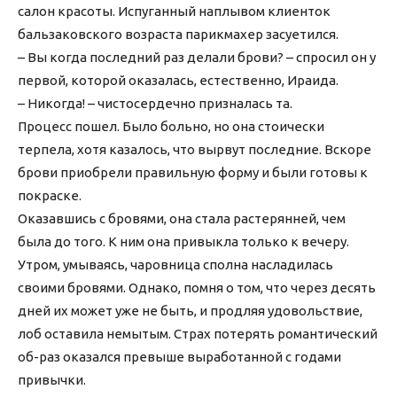
салон красоты. Испуганный наплывом клиенток
бальзаковского возраста парикмахер засуетился.
– Вы когда последний раз делали брови? – спросил он у
первой, которой оказалась, естественно, Ираида.
– Никогда! – чистосердечно призналась та.
Процесс пошел. Было больно, но она стоически
терпела, хотя казалось, что вырвут последние. Вскоре
брови приобрели правильную форму и были готовы к
покраске.
Оказавшись с бровями, она стала растерянней, чем
была до того. К ним она привыкла только к вечеру.
Утром, умываясь, чаровница сполна насладилась
своими бровями. Однако, помня о том, что через десять
дней их может уже не быть, и продляя удовольствие,
лоб оставила немытым. Страх потерять романтический
об-раз оказался превыше выработанной с годами
привычки.