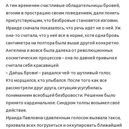
А тем временем счастливые обладательницы бровей,
вгоняя в прострацию своим поведением, дали понять
присутствующим, что безбровые становятся изгоями.
Ираиде сначала показалось, что речь идёт не о ней. Уж
она-то считала, что у неё все в норме, хотя одна бровь
сантиметра на полтора была выше другой конкретно.
Ангелина и вовсе была далека от революционных
косметических процессов – она по давней привычке
считала себя красавицей.
– Даёшь брови! – раздался чей-то шутливый голос.
Кто морщился, кто улыбался. После того как все
рассмотрели друг друга, ситуация усугубилась
пониманием всеобщей безбровости. Решение было
принято кардинальное. Синдром толпы возымел своё
действие.
Ираида Павловна сдавленным голосом вызвала такси,
призвала всех погрузиться и оккупировать ближайший