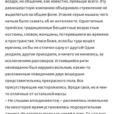
воздух, но общение, как известно, превыше всего. Эту
разношерстную компанию объединяло стремление не
выделяться на общем фоне. Этакие серые мышки, чего
нельзя было сказать об их интеллекте. Однотипные
причёски, традиционные бесцветные возрастные
костюмы, словом, женщины, потерявшиеся во времени
и пространстве. Упаси боже, если бы туда вошёл
мужчина, он бы не отличил одну от другой! Одни
уходили, другие приходили, и ничего не менялось, за
исключением разговоров. Устоявшийся ритм
неожиданно был нарушен вольным, каким-то
раскованным поведением двух вошедших
представительниц прекрасного пола. Все
присутствующие насторожились. Вроде свои, но в чем-
то отличные от остальной массы.
– Не слышим аплодисментов, – рассмеялись новенькие.
На некоторое время установилась подозрительная
тишина. Их разглядывали как чирей в лупу. То, что они