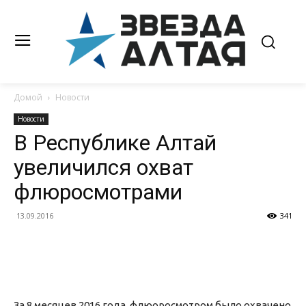
Домой
Новости
Новости
В Республике Алтай
увеличился охват
флюросмотрами
13.09.2016
341
За 8 месяцев 2016 года флюоросмотром было охвачено