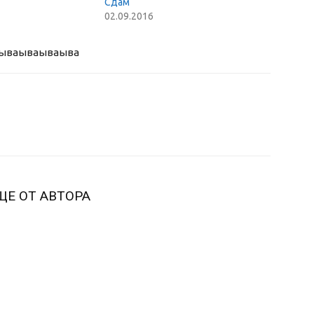
Сдам
02.09.2016
ыва
ываываыва
ЩЕ ОТ АВТОРА