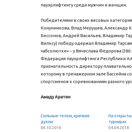
пауэрлифтингу среди мужчин и женщин.
Победителями в своих весовых категория
Конунникова, Влад Мерушев, Александр К
Бессонов, Андрей Васильев, Владимир Тар
Вилксу) победу одержал Владимир Тарсама
«абсолютке» – у Вячеслава Федорова (386.5
Федерация пауэрлифтинга Республики А
признательность директору плавательног
которому в тренажерном зале бассейна с
спортсменов к соревнованиям разного ур
Амаду Аратин
Сильные телом, крепкие
На открыты
духом
турнирах
06.10.2016
04.04.2018