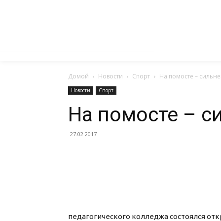
Домой
Новости
Спорт
На помосте – сильн
Новости
Спорт
На помосте – 
27.02.2017
педагогического колледжа состоялся от