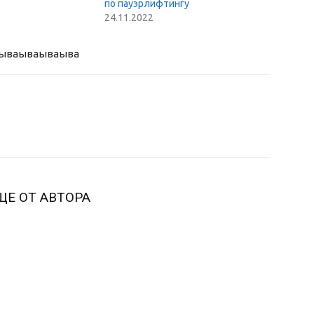
по пауэрлифтингу
24.11.2022
ыва
ываываыва
ЩЕ ОТ АВТОРА