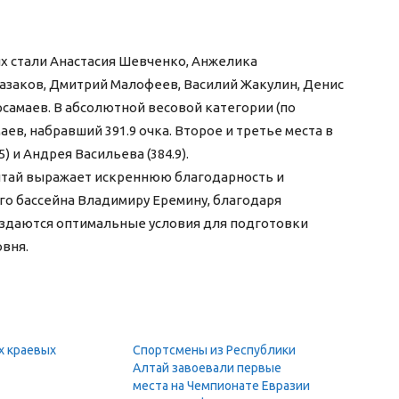
х стали Анастасия Шевченко, Анжелика
азаков, Дмитрий Малофеев, Василий Жакулин, Денис
самаев. В абсолютной весовой категории (по
ев, набравший 391.9 очка. Второе и третье места в
) и Андрея Васильева (384.9).
лтай выражает искреннюю благодарность и
о бассейна Владимиру Еремину, благодаря
оздаются оптимальные условия для подготовки
овня.
х краевых
Спортсмены из Республики
Алтай завоевали первые
места на Чемпионате Евразии