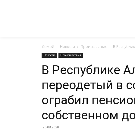
Домой
Новости
Происшествия
В Республик
Новости
Происшествия
В Республике А
переодетый в с
ограбил пенсио
собственном д
25.08.2020