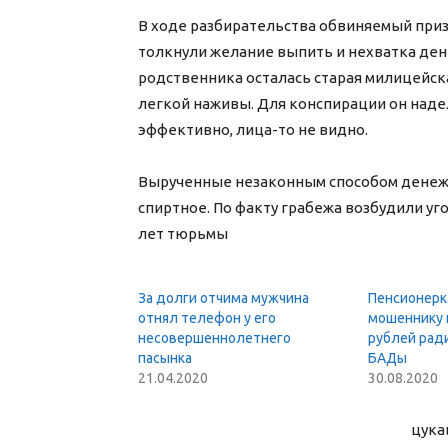
В ходе разбирательства обвиняемый призн
толкнули желание выпить и нехватка ден
родственника осталась старая милицейс
легкой наживы. Для конспирации он наде
эффективно, лица-то не видно.
Вырученные незаконным способом денеж
спиртное. По факту грабежа возбудили у
лет тюрьмы
За долги отчима мужчина
Пенсионерк
отнял телефон у его
мошеннику
несовершеннолетнего
рублей рад
пасынка
БАДы
21.04.2020
30.08.2020
цука