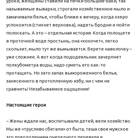
уроки, женщины ставили на печки большие баки, так
называемые выварки, строгали хозяйственное мыло и
замачивали белье, чтобы ближе к вечеру, когда озеро
успокоится (стихнет верховка), надеть бродни и пойти
полоскать. А это – отдельная история. Когда полощете
в проточной воде простынь, она «хохочет», легко
скользит, мыло тут же вымывается. Берете наволочку –
уже сложнее. А вот когда пододеяльник зачерпнет
полкубометра воды, надо суметь его как-то
протащить. Но зато запах вымороженного белья,
занесенного в протопленную избу, ни с чем не
сравнить! Незабываемое ощущение!
Настоящие герои
– Жены ждали нас, воспитывали детей, вели хозяйство.
Мы же «трусливо сбегали» от быта, теша свое мужское
эго преодолением очередного перевала и