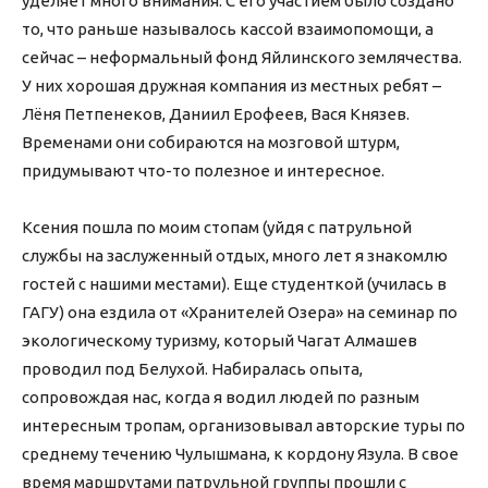
уделяет много внимания. С его участием было создано
то, что раньше называлось кассой взаимопомощи, а
сейчас – неформальный фонд Яйлинского землячества.
У них хорошая дружная компания из местных ребят –
Лёня Петпенеков, Даниил Ерофеев, Вася Князев.
Временами они собираются на мозговой штурм,
придумывают что-то полезное и интересное.
Ксения пошла по моим стопам (уйдя с патрульной
службы на заслуженный отдых, много лет я знакомлю
гостей с нашими местами). Еще студенткой (училась в
ГАГУ) она ездила от «Хранителей Озера» на семинар по
экологическому туризму, который Чагат Алмашев
проводил под Белухой. Набиралась опыта,
сопровождая нас, когда я водил людей по разным
интересным тропам, организовывал авторские туры по
среднему течению Чулышмана, к кордону Язула. В свое
время маршрутами патрульной группы прошли с