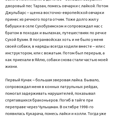
дворовый пес Тарзан, помесь овчарки с лайкой. Потом
Джульбарс – щенка восточно-европейской овчарки
принес из речного порта отчим. Тоже долго жил у
бабушки в селе Сухобузимском и сопровождал нас с
братом в походах и вылазках, путешествиях по речке
Сухой Бузим. В погранвойсках хоть и не было у меня
своей собаки, в наряды всегда ходили вместе – или с
инструктором, или с вожатым. Потом был перерыв, а
как приехали в Яйлю, собаки снова стали частью моей
жизни.
Первый Кунак – большая зверовая лайка. Бывало,
сопровождал меня в конных патрульных рейдах,
помогал задерживать нарушителей, показывал
спрятавшихся браконьеров. Погиб в тайге при
переправе через Чулышман. В октябре 1998-го
появилась Кукарача, помесь лайки и колли. Тогда уже