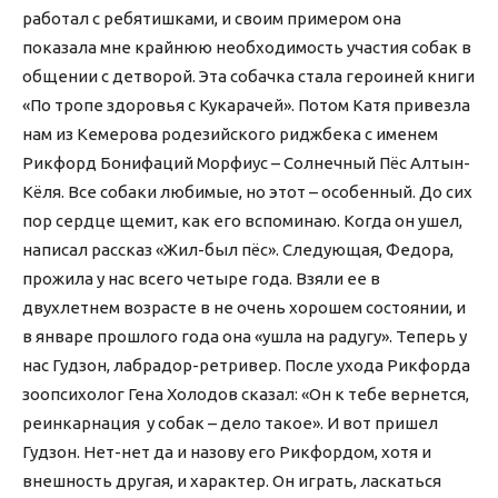
работал с ребятишками, и своим примером она
показала мне крайнюю необходимость участия собак в
общении с детворой. Эта собачка стала героиней книги
«По тропе здоровья с Кукарачей». Потом Катя привезла
нам из Кемерова родезийского риджбека с именем
Рикфорд Бонифаций Морфиус – Солнечный Пёс Алтын-
Кёля. Все собаки любимые, но этот – особенный. До сих
пор сердце щемит, как его вспоминаю. Когда он ушел,
написал рассказ «Жил-был пёс». Следующая, Федора,
прожила у нас всего четыре года. Взяли ее в
двухлетнем возрасте в не очень хорошем состоянии, и
в январе прошлого года она «ушла на радугу». Теперь у
нас Гудзон, лабрадор-ретривер. После ухода Рикфорда
зоопсихолог Гена Холодов сказал: «Он к тебе вернется,
реинкарнация у собак – дело такое». И вот пришел
Гудзон. Нет-нет да и назову его Рикфордом, хотя и
внешность другая, и характер. Он играть, ласкаться