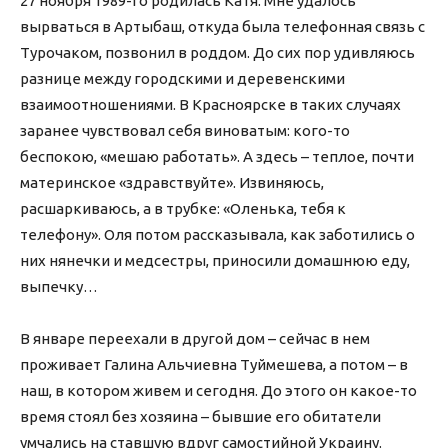
27 ноября 1989-го родилась Катя. Мне удалось
вырваться в Артыбаш, откуда была телефонная связь с
Турочаком, позвонил в роддом. До сих пор удивляюсь
разнице между городскими и деревенскими
взаимоотношениями. В Красноярске в таких случаях
заранее чувствовал себя виноватым: кого-то
беспокою, «мешаю работать». А здесь – теплое, почти
материнское «здравствуйте». Извиняюсь,
расшаркиваюсь, а в трубке: «Оленька, тебя к
телефону». Оля потом рассказывала, как заботились о
них нянечки и медсестры, приносили домашнюю еду,
выпечку…
В январе переехали в другой дом – сейчас в нем
проживает Галина Альчиевна Туймешева, а потом – в
наш, в котором живем и сегодня. До этого он какое-то
время стоял без хозяина – бывшие его обитатели
умчались на ставшую вдруг самостийной Украину.