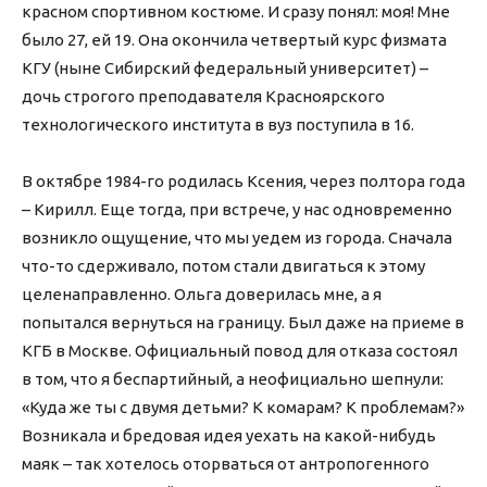
красном спортивном костюме. И сразу понял: моя! Мне
было 27, ей 19. Она окончила четвертый курс физмата
КГУ (ныне Сибирский федеральный университет) –
дочь строгого преподавателя Красноярского
технологического института в вуз поступила в 16.
В октябре 1984-го родилась Ксения, через полтора года
– Кирилл. Еще тогда, при встрече, у нас одновременно
возникло ощущение, что мы уедем из города. Сначала
что-то сдерживало, потом стали двигаться к этому
целенаправленно. Ольга доверилась мне, а я
попытался вернуться на границу. Был даже на приеме в
КГБ в Москве. Официальный повод для отказа состоял
в том, что я беспартийный, а неофициально шепнули:
«Куда же ты с двумя детьми? К комарам? К проблемам?»
Возникала и бредовая идея уехать на какой-нибудь
маяк – так хотелось оторваться от антропогенного