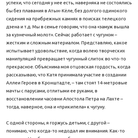
успехи, что сегодня у нее есть, наверняка не состоялись
бы без плавания в Атын-Кёле, без долгого одинокого
сидения на прибрежных камнях в поисках телецкого
дзена и т.д. Мы в семье говорим, что она «замуж вышла
за кузнечный молот». Сейчас работает с чугуном –
жестким и сложным материалом. Представляю, какое
испытывает удовольствие, когда волею творческих
манипуляций превращает чугунный слиток во что-то
прекрасное. Объяснима моя отцовская гордость, когда
рассказываю, что Катя принимала участие в создании
Аллеи Героев в Кронштадте, – там стоят 14-метровые
мачты с парусами, отлитыми ее руками, в
восстановлении часовни Апостола Петра на Лахте –
тогда, наверное, она и «прикипела» к чугуну.
С одной стороны, я горжусь детьми, с другой –
понимаю, что когда-то недодал им внимания. Как-то