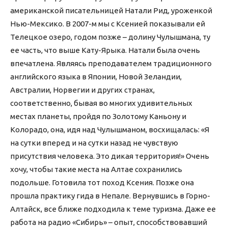
американской писательницей Натали Рид, уроженкой
Нью-Мексико. В 2007-м мы с Ксенией показывали ей
Телецкое озеро, годом позже – долину Чулышмана, ту
ее часть, что выше Кату-Ярыка. Натали была очень
впечатлена. Являясь преподавателем традиционного
английского языка в Японии, Новой Зеландии,
Австралии, Норвегии и других странах,
соответственно, бывая во многих удивительных
местах планеты, пройдя по Золотому Каньону и
Колорадо, она, идя над Чулышманом, восхищалась: «Я
на сутки вперед и на сутки назад не чувствую
присутствия человека. Это дикая территория!» Очень
хочу, чтобы такие места на Алтае сохранились
подольше. Готовила тот поход Ксения. Позже она
прошла практику гида в Непале. Вернувшись в Горно-
Алтайск, все ближе подходила к теме туризма. Даже ее
работа на радио «Сибирь» – опыт, способствовавший