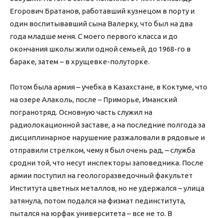
Егорович Братанов, работавший кузнецом в порту и
один воспитывавший сына Валерку, что был на два
года младше меня. С моего первого класса и до
окончания школы жили одной семьей, до 1968-го в
бараке, затем – в хрущевке-полуторке.
Потом была армия – учебка в Казахстане, в Коктуме, что
на озере Алаколь, после – Приморье, Иманский
погранотряд. Основную часть служил на
радиолокационной заставе, а на последние полгода за
дисциплинарное нарушение разжаловали в рядовые и
отправили стрелком, чему я был очень рад, – служба
сродни той, что несут инспекторы заповедника. После
армии поступил на геологоразведочный факультет
Института цветных металлов, но не удержался – улица
затянула, потом подался на физмат пединститута,
пытался на юрфак университета – все не то. В