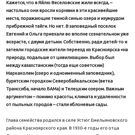
Кажется, что в Яйлю Веселовские жили всегда, –
настолько они вросли корнями в эти красивейшие
места, поражающие темной синью озера и изумрудом
прибрежной тайги. Но нет. В заповедный поселок
Евгений и Ольга приехали во вполне сознательном уже
возрасте, с двумя детьми. Собственно, ради детей-то и
затеяли городские жители переезд из Красноярска «на
природу, подальше от цивилизации». Выбор был
между казахстанским (тогда еще советским)
Маркаколем (озеро и одноименный заповедник),
бурятским городком Северобайкальском (ветка
Транссиба, начало БАМа) и Телецким озером. Важным
аргументом – помимо красоты, климата и удаленности
от пыльных городов – стали яблоневые сады.
Глава семейства родился в селе Устюг Емельяновского
района Красноярского края. В 1930-е годы его отца