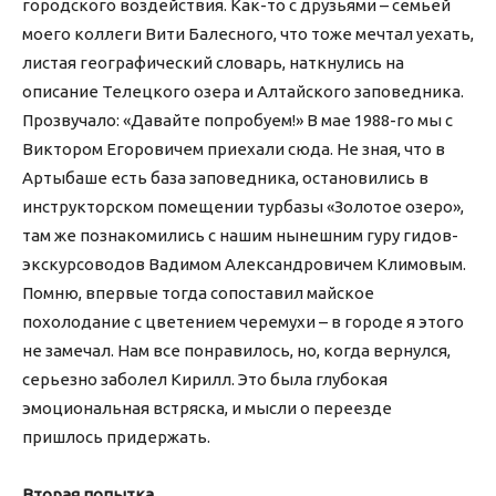
городского воздействия. Как-то с друзьями – семьей
моего коллеги Вити Балесного, что тоже мечтал уехать,
листая географический словарь, наткнулись на
описание Телецкого озера и Алтайского заповедника.
Прозвучало: «Давайте попробуем!» В мае 1988-го мы с
Виктором Егоровичем приехали сюда. Не зная, что в
Артыбаше есть база заповедника, остановились в
инструкторском помещении турбазы «Золотое озеро»,
там же познакомились с нашим нынешним гуру гидов-
экскурсоводов Вадимом Александровичем Климовым.
Помню, впервые тогда сопоставил майское
похолодание с цветением черемухи – в городе я этого
не замечал. Нам все понравилось, но, когда вернулся,
серьезно заболел Кирилл. Это была глубокая
эмоциональная встряска, и мысли о переезде
пришлось придержать.
Вторая попытка