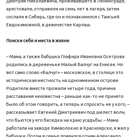
Дмитрия Николаевича, проживавшего в Ленинграде,
арестовали, отправили на семь лет в лагеря, затем
сослали в Сибирь, где он и познакомился с Таисьей
Евдокимовной, в девичестве Карлаш.
Поиски себя и места в жизни
– Мама, а также бабушка Глафира Ивановна Осетрова
родились в деревеньке Малый Балчуг на Енисее. Но
вот само слово «Балчуг» – московское, в столице это
историческая местность на одноименном острове.
Родители вместе прожили четыре года, причина
расставания неизвестна – раньше как-то не принято
было об этом говорить, а теперь и спросить не у кого, –
рассказывает Евгений Дмитриевич под шелест волн,
что бьются у его беседки на краю усадьбы. – Мама
работала на заводе Химволокно в Красноярске, я жил у
бабушки. Потом в семье появился отчим Александр