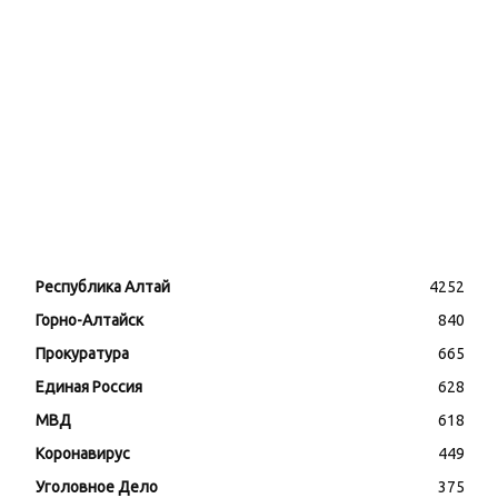
В Республике Алтай
сертифицирован первый
pet-friendly-глэмпинг
06.08.2026
Республика Алтай
4252
Горно-Алтайск
840
Прокуратура
665
Единая Россия
628
МВД
618
Коронавирус
449
Уголовное Дело
375