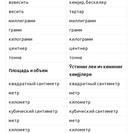
взвесить
кемjир, бескелер
весить
тартар
миллиграмм
миллиграмм
грамм
грамм
килограмм
килограмм
центнер
центнер
тонна
тонна
Ÿстиниҥ леи ич кеминиҥ
Площадь и объем
кем
j
ÿлери
квадратный сантиметр
квадратный сантиметр
метр
метр
километр
километр
кубический сантиметр
кубический сантиметр
метр
метр
километр
километр