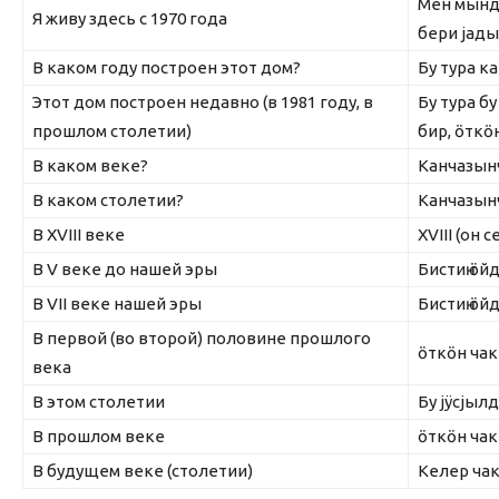
Мен мында 
Я живу здесь с 1970 года
бери jад
В каком году построен этот дом?
Бу тура к
Этот дом построен недавно (в 1981 году, в
Бу тура бу
прошлом столетии)
бир, ӧткӧ
В каком веке?
Канчазын
В каком столетии?
Канчазын
В XVIII веке
XVIII (он 
В V веке до нашей эры
Бистиҥ ӧйд
В VII веке нашей эры
Бистиҥ ӧйд
В первой (во второй) половине прошлого
ӧткӧн чак
века
В этом столетии
Бу jÿcjыл
В прошлом веке
ӧткӧн чак
В будущем веке (столетии)
Келер чак