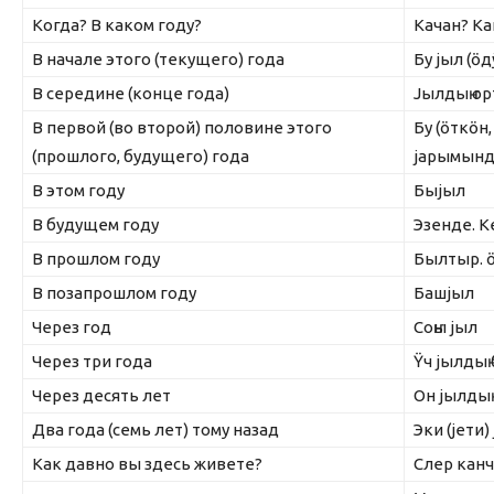
Когда? В каком году?
Качан? Ка
В начале этого (текущего) года
Бу jыл (ӧ
В середине (конце года)
Jылдыҥ ор
В первой (во второй) половине этого
Бу (ӧткӧн
(прошлого, будущего) года
jарымынд
В этом году
Быjыл
В будущем году
Эзенде. К
В прошлом году
Былтыр. 
В позапрошлом году
Башjыл
Через год
Соҥы jыл
Через три года
Ÿч jылдыҥ
Через десять лет
Он jылды
Два года (семь лет) тому назад
Эки (jети)
Как давно вы здесь живете?
Слер канч