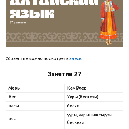
26 занятие можно посмотреть
здесь
.
Занятие 27
Меры
Кем
j
ÿлер
Вес
Ууры (бескези)
весы
беске
ууры, уурыныҥ кемjÿзи,
вес
бескези