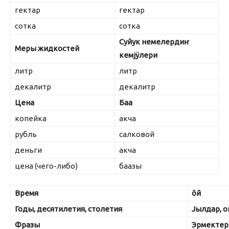
гектар
гектар
сотка
сотка
Суйук немелердиҥ
Меры жидкостей
кем
j
ÿлери
литр
литр
декалитр
декалитр
Цена
Баа
копейка
акча
рубль
салковой
деньги
акча
цена (чего-либо)
баазы
Время
ӧй
Годы, десятилетия, столетия
J
ылдар, о
Фразы
Эрмектер